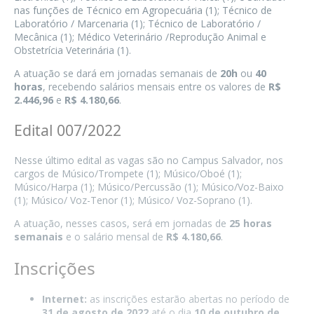
nas funções de
Técnico em Agropecuária
(1); Técnico de
Laboratório / Marcenaria (1); Técnico de Laboratório /
Mecânica (1);
Médico Veterinário
/Reprodução Animal e
Obstetrícia Veterinária (1).
A atuação se dará em jornadas semanais de
20h
ou
40
horas
, recebendo salários mensais entre os valores de
R$
2.446,96
e
R$ 4.180,66
.
Edital 007/2022
Nesse último edital as vagas são no Campus Salvador, nos
cargos de Músico/Trompete (1); Músico/Oboé (1);
Músico/Harpa (1); Músico/Percussão (1); Músico/Voz-Baixo
(1); Músico/ Voz-Tenor (1); Músico/ Voz-Soprano (1).
A atuação, nesses casos, será em jornadas de
25 horas
semanais
e o salário mensal de
R$ 4.180,66
.
Inscrições
Internet:
as inscrições estarão abertas no período de
31 de agosto de 2022
até o dia
10 de outubro de