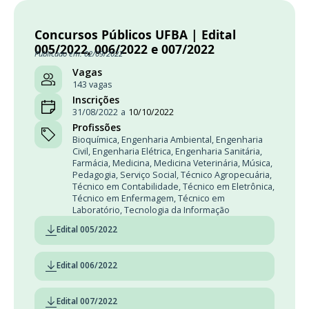
Concursos Públicos UFBA | Edital
005/2022, 006/2022 e 007/2022
Publicado em: 02/09/2022
Vagas
143 vagas
Inscrições
31/08/2022
a
10/10/2022
Profissões
Bioquímica
,
Engenharia Ambiental
,
Engenharia
Civil
,
Engenharia Elétrica
,
Engenharia Sanitária
,
Farmácia
,
Medicina
,
Medicina Veterinária
,
Música
,
Pedagogia
,
Serviço Social
,
Técnico Agropecuária
,
Técnico em Contabilidade
,
Técnico em Eletrônica
,
Técnico em Enfermagem
,
Técnico em
Laboratório
,
Tecnologia da Informação
Edital 005/2022
Edital 006/2022
Edital 007/2022