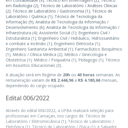
em Contabilidade (9); Técnico em Enfermagem (2); Técnico
em Radiologia (2); Técnico de Laboratório / Análises Clínicas
(2); Técnico de Laboratório / Gastronomia (1); Técnico de
Laboratório / Química (1); Técnico de Tecnologia da
Informação (9); Analista de Tecnologia da Informação /
Desenvolvimento (6); Analista de Tecnologia da Informação /
Infraestrutura (4); Assistente Social (1); Engenheiro Civil /
Estruturalista (1); Engenheiro Civil / Hidráulico, Hidrossanitário
e combate a Incêndio (1); Engenheiro Eletricista (1);
Engenheiro Sanitarista
Ambiental
(1); Farmacêutico Bioquímico
(1); Médico / Clínica Médica (2); Médico / Ginecologia e
Obstetrícia (1); Médico / Psiquiatria (1); Pedagogo (1); Técnico
em Assuntos Educacionais (3).
A atuação será em Regime de
20h
ou
40 horas
semanais. As
remuneração variam de
R$ 2.446,96
a
R$ 4.180,66
mensais,
dependendo do cargo ocupado.
Edital 006/2022
Através do edital 006/2022, a UFBA realizará seleção para
profissionais em Camaçari, nos cargos de: Técnico de
Laboratório / Eletromecânica (1); Técnico de Laboratório /
Eletrônica (1); Técnico de Laboratório / Física (1); e Salvador