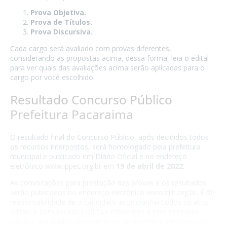
Prova Objetiva.
Prova de Títulos.
Prova Discursiva.
Cada cargo será avaliado com provas diferentes,
considerando as propostas acima, dessa forma, leia o edital
para ver quais das avaliações acima serão aplicadas para o
cargo por você escolhido.
Resultado Concurso Público
Prefeitura Pacaraima
O resultado final do Concurso Público, após decididos todos
os recursos interpostos, será homologado pela prefeitura
municipal e publicado em Diário Oficial e no endereço
eletrônico www.ippec.org.br em
19 de abril de 2022
.
As convocações para prestação das provas e os resultados
serão publicados no endereço eletrônico www.idib.org.br. É de
responsabilidade de o candidato acompanhar todos os atos,
editais e comunicados oficiais referentes a este concurso
público, divulgados integralmente no endereço eletrônico da