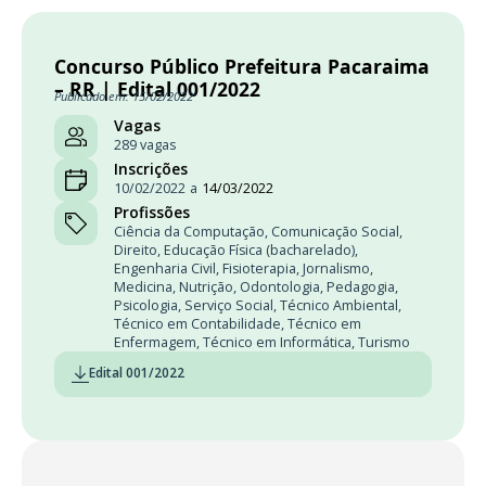
Concurso Público Prefeitura Pacaraima
– RR | Edital 001/2022
Publicado em: 15/02/2022
Vagas
289 vagas
Inscrições
10/02/2022
a
14/03/2022
Profissões
Ciência da Computação
,
Comunicação Social
,
Direito
,
Educação Física (bacharelado)
,
Engenharia Civil
,
Fisioterapia
,
Jornalismo
,
Medicina
,
Nutrição
,
Odontologia
,
Pedagogia
,
Psicologia
,
Serviço Social
,
Técnico Ambiental
,
Técnico em Contabilidade
,
Técnico em
Enfermagem
,
Técnico em Informática
,
Turismo
Edital 001/2022