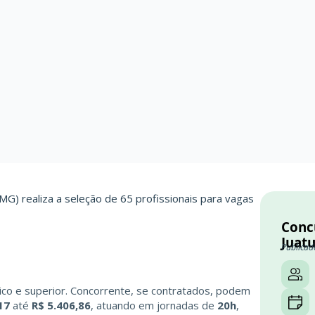
(MG)
realiza a seleção de 65 profissionais para vagas
Conc
Juatu
Publicad
ico e superior. Concorrente, se contratados, podem
17
até
R$ 5.406,86
, atuando em jornadas de
20h
,