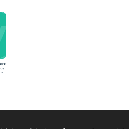
sos:
 de