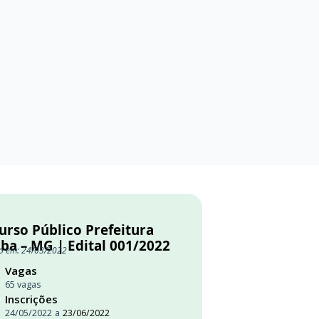
urso Público Prefeitura
ba – MG | Edital 001/2022
o em: 24/03/2022
Vagas
65 vagas
Inscrições
24/05/2022
a
23/06/2022