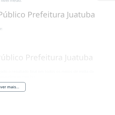
 nível médio.
úblico Prefeitura Juatuba
e:
úblico Prefeitura Juatuba
gado o resultado final em todos os meios de mídia da
isauditores.com.br).
ver mais...