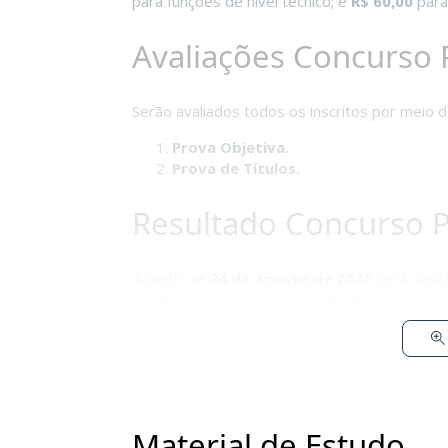
para funções de nível técnico; e
R$ 60,00
para
Avaliações Concurso P
Serão avaliados todos os inscritos por meio d
Prova Objetiva.
Prova de Títulos.
Resultado Concurso P
A partir de
24 de agosto de 2022
será divul
cidade e no website da Organizadora (www.re
Material de Estudo