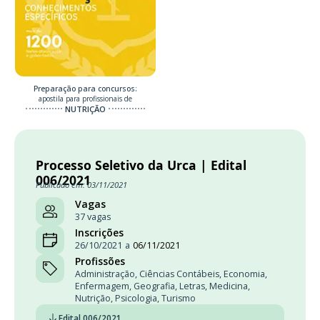
Preparação para concursos:
apostila para profissionais de
NUTRIÇÃO
Processo Seletivo da Urca | Edital
006/2021
Publicado em: 03/11/2021
Vagas
37 vagas
Inscrições
26/10/2021
a
06/11/2021
Profissões
Administração
,
Ciências Contábeis
,
Economia
,
Enfermagem
,
Geografia
,
Letras
,
Medicina
,
Nutrição
,
Psicologia
,
Turismo
Edital 006/2021