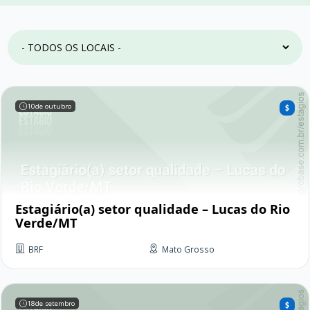
10
de outubro
Estagiário(a) setor qualidade – Lucas do Rio
Verde/MT
BRF
Mato Grosso
18
de setembro