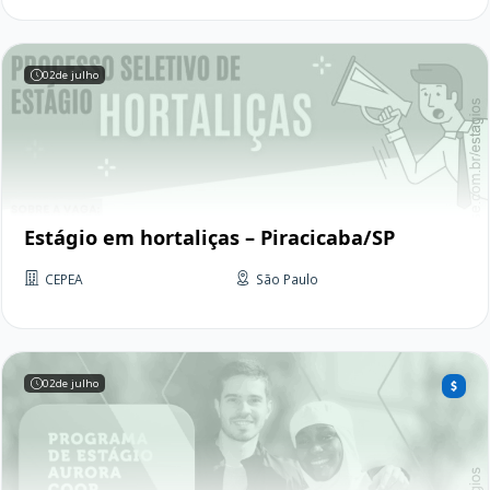
02
de julho
Estágio em hortaliças – Piracicaba/SP
CEPEA
São Paulo
02
de julho