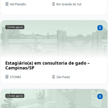
Vet Planalto
Rio Grande do Sul
04
de agosto
Estagiário(a) em consultoria de gado –
Campinas/SP
STONEX
São Paulo
04
de agosto