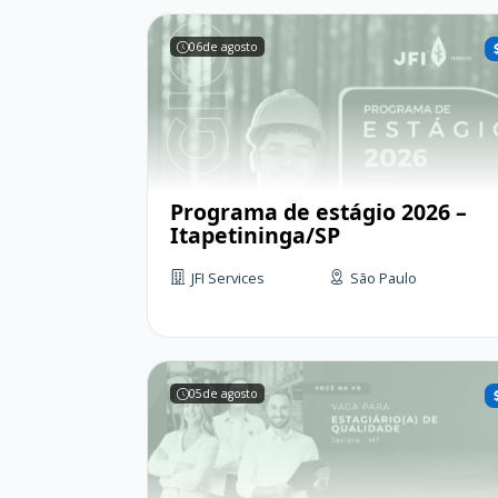
06
de agosto
Programa de estágio 2026 –
Itapetininga/SP
JFI Services
São Paulo
05
de agosto