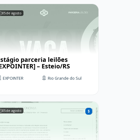
05
de agosto
stágio parceria leilões
[EXPOINTER] – Esteio/RS
EXPOINTER
Rio Grande do Sul
05
de agosto