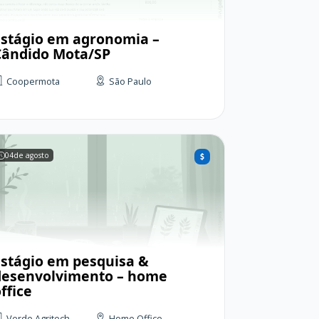
Estágio em agronomia –
Cândido Mota/SP
Coopermota
São Paulo
04
de agosto
Estágio em pesquisa &
desenvolvimento – home
ffice
Verde Agritech
Home Office