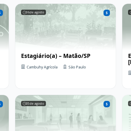
06
de agosto
Estagiário(a) – Matão/SP
E
Cambuhy Agrícola
São Paulo
05
de agosto