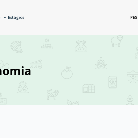
Estágios
PES
m
nomia