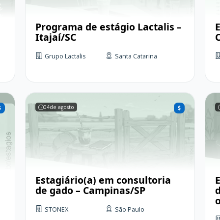
Programa de estágio Lactalis –
Itajaí/SC
Grupo Lactalis
Santa Catarina
04
de agosto
Estagiário(a) em consultoria
de gado – Campinas/SP
o
STONEX
São Paulo