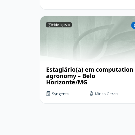
04
de agosto
Estagiário(a) em computation
agronomy – Belo
Horizonte/MG
Syngenta
Minas Gerais