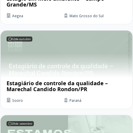
Grande/MS
Aegea
Mato Grosso do Sul
02
de outubro
Estagiário de controle da qualidade –
Marechal Candido Rondon/PR
Sooro
Paraná
29
de setembro