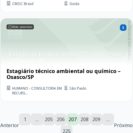
CMOC Brasil
Goiás
28
de setembro
Estagiário técnico ambiental ou químico –
Osasco/SP
HUMANO - CONSULTORIA EM
São Paulo
RECURS...
1
…
205
206
207
208
209
…
Anterior
Próximo
225