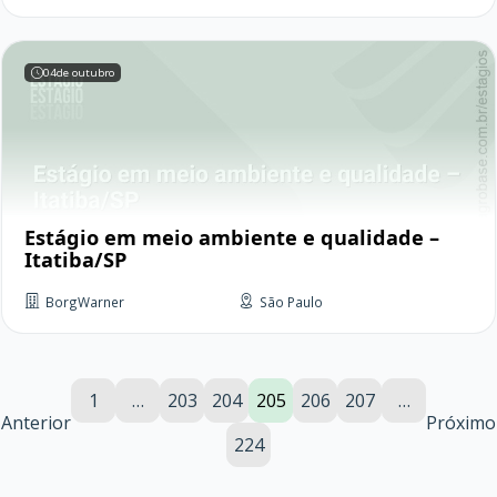
04
de outubro
Estágio em meio ambiente e qualidade –
Itatiba/SP
BorgWarner
São Paulo
1
…
203
204
205
206
207
…
Anterior
Próximo
224