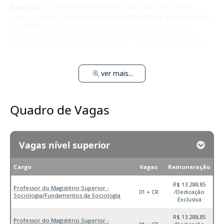
Atenção:
o acompanhamento de todas as publicações,
prazos e convocações é de
responsabilidade exclusiva do
candidato
. A UFU não se obriga a realizar notificações
individuais. Mantenha seus dados atualizados no portal de
seleções e consulte regularmente os canais oficiais para não
perder nenhuma etapa importante do concurso.
ver mais...
Quadro de Vagas
Vagas nível superior
Cargo
Vagas
Remuneração
R$ 13.288,85
Professor do Magistério Superior -
01 + CR
/Dedicação
Sociologia/Fundamentos da Sociologia
Exclusiva
R$ 13.288,85
Professor do Magistério Superior -