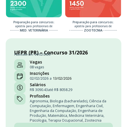
Preparação para concursos:
Preparação para concursos:
apostila para profissionais de
apostila para profissionais de
MED. VETERINÁRIA
ZOOTECNIA
UFPR (PR) – Concurso 31/2026
Publicado em: 04/02/2026
Vagas
08 vagas
Inscrições
02/02/2026
a
13/02/2026
Salários
R$ 3090.43
até R$ 8058.29
Profissões
Agronomia
,
Biologia (bacharelado)
,
Ciência da
Computação
,
Enfermagem
,
Engenharia Civil
,
Engenharia da Computação
,
Engenharia de
Produção
,
Matemática
,
Medicina Veterinária
,
Psicologia
,
Terapia Ocupacional
,
Zootecnia