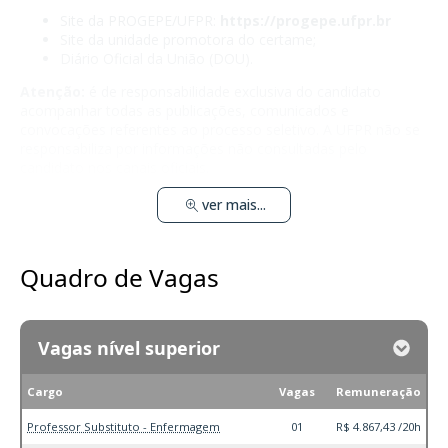
Site da PROGEPE/UFPR:
https://progepe.ufpr.br
Site da unidade promotora do certame;
Diário Oficial da União (DOU).
Atenção:
é de responsabilidade exclusiva do candidato
acompanhar todas as publicações, comunicados e
convocações referentes ao processo seletivo. A UFPR não se
responsabiliza por informações não consultadas pelo
candidato nos canais oficiais.
ver mais...
Quadro de Vagas
Vagas nível superior
Cargo
Vagas
Remuneração
Professor Substituto - Enfermagem
01
R$ 4.867,43 /20h