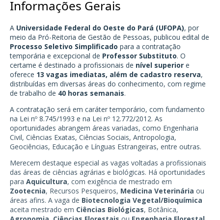
Informações Gerais
A
Universidade Federal do Oeste do Pará (UFOPA)
, por
meio da Pró-Reitoria de Gestão de Pessoas, publicou edital de
Processo Seletivo Simplificado
para a contratação
temporária e excepcional de
Professor Substituto
. O
certame é destinado a profissionais de
nível superior
e
oferece
13 vagas imediatas, além de cadastro reserva
,
distribuídas em diversas áreas do conhecimento, com regime
de trabalho de
40 horas semanais
.
A contratação será em caráter temporário, com fundamento
na Lei nº 8.745/1993 e na Lei nº 12.772/2012. As
oportunidades abrangem áreas variadas, como Engenharia
Civil, Ciências Exatas, Ciências Sociais, Antropologia,
Geociências, Educação e Línguas Estrangeiras, entre outras.
Merecem destaque especial as vagas voltadas a profissionais
das áreas de ciências agrárias e biológicas. Há oportunidades
para
Aquicultura
, com exigência de mestrado em
Zootecnia
, Recursos Pesqueiros,
Medicina Veterinária
ou
áreas afins. A vaga de
Biotecnologia Vegetal/Bioquímica
aceita mestrado em
Ciências Biológicas
, Botânica,
Agronomia
,
Ciências Florestais
ou
Engenharia Florestal
.