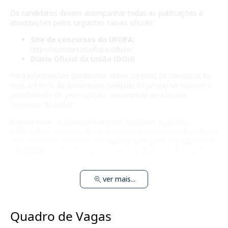
Os candidatos devem acompanhar todas as publicações e
atualizações pelos seguintes canais oficiais:
Site de concursos da UFOPA:
https://concursos.ufopa.edu.br/
Diário Oficial da União (DOU)
Para informações detalhadas sobre critérios de classificação
final, critérios de desempate, validade do processo seletivo e
possibilidade de prorrogação, recomenda-se a leitura
completa do edital.
Importante:
o acompanhamento de todas as etapas,
publicações, convocações e demais comunicados referentes a
este processo seletivo é de
responsabilidade exclusiva do
candidato
. A UFOPA não se responsabiliza por informações
não consultadas nos canais oficiais.
ver mais...
Quadro de Vagas