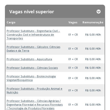
Vagas nível superior
Cargo
Vagas
Remuneração
Professor Substituto - Engenharia Civil –
Construção Civil e Infraestrutura de
01 + CR
R$ 0,00 /40h
Transportes
Professor Substituto - Cálculos: Ciências
01 + CR
R$ 0,00 /40h
Exatas e da Terra
Professor Substituto - Aquicultura
01 + CR
R$ 0,00 /40h
Professor Substituto - Ciências Sociais
01 + CR
R$ 0,00 /40h
Professor Substituto - Biotecnologia
01 + CR
R$ 0,00 /40h
Vegetal/Bioquímica
Professor Substituto - Produção Animal e
01 + CR
R$ 0,00 /40h
Nutrição
Professor Substituto - Ciências Agrárias /
Engenharia Florestal e Recursos Florestais
01 + CR
R$ 0,00 /40h
/ Tecnologia de Produtos Florestais