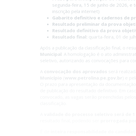
segunda-feira, 15 de junho de 2026, e t
inscrição pela internet)
Gabarito definitivo e cadernos de p
Resultado preliminar da prova objet
Resultado definitivo da prova objeti
Resultado final:
quarta-feira, 01 de ju
Após a publicação da classificação final, o re
Municipal
. A homologação é o ato administrat
seletivo, autorizando as convocações para co
A
convocação dos aprovados
será realizad
Município
(
www.petrolina.pe.gov.br
) e pe
O prazo para apresentação da documentação 
de publicação do resultado definitivo. Em cas
convocado, as vagas serão preenchidas pelo
classificação.
A
validade do processo seletivo será de 1
resultado final, podendo ser
prorrogada por
É de
inteira responsabilidade do candida