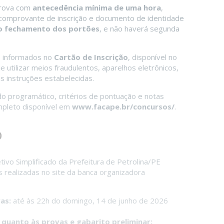
prova com
antecedência mínima de uma hora
,
, comprovante de inscrição e documento de identidade
 o fechamento dos portões
, e não haverá segunda
ão informados no
Cartão de Inscrição
, disponível no
 utilizar meios fraudulentos, aparelhos eletrônicos,
s instruções estabelecidas.
o programático, critérios de pontuação e notas
ompleto disponível em
www.facape.br/concursos/
.
o
ivo Simplificado da Prefeitura de Petrolina/PE
 realizadas no site da banca organizadora
as:
até às 22h do domingo, 14 de junho de 2026
 quanto às provas e gabarito preliminar: