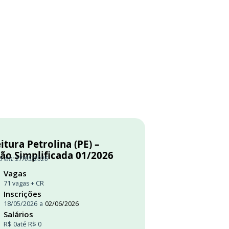
itura Petrolina (PE) –
ção Simplificada 01/2026
o em: 27/05/2026
Vagas
71 vagas + CR
Inscrições
18/05/2026
a
02/06/2026
Salários
R$ 0
até R$ 0