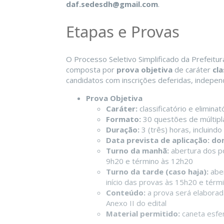
daf.sedesdh@gmail.com
.
Etapas e Provas
O Processo Seletivo Simplificado da Prefeitu
composta por
prova objetiva
de caráter
cla
candidatos com inscrições deferidas, indepe
Prova Objetiva
Caráter:
classificatório e eliminat
Formato:
30 questões de múltipla 
Duração:
3 (três) horas, incluin
Data prevista de aplicação:
dom
Turno da manhã:
abertura dos po
9h20 e término às 12h20
Turno da tarde (caso haja):
aber
início das provas às 15h20 e térm
Conteúdo:
a prova será elabora
Anexo II do edital
Material permitido:
caneta esfer