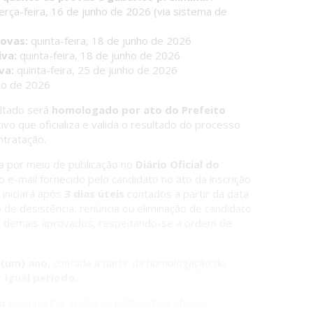
erça-feira, 16 de junho de 2026 (via sistema de
rovas:
quinta-feira, 18 de junho de 2026
iva:
quinta-feira, 18 de junho de 2026
va:
quinta-feira, 25 de junho de 2026
lho de 2026
sultado será
homologado por ato do Prefeito
ivo que oficializa e valida o resultado do processo
ntratação.
a por meio de publicação no
Diário Oficial do
lo e-mail fornecido pelo candidato no ato da inscrição.
iniciará após
3 dias úteis
contados a partir da data
o de desistência, renúncia ou eliminação de candidato
s demais aprovados, respeitando-se a ordem de
 (um) ano
, contada a partir da homologação do
 igual período
.
to
acompanhar todas as publicações oficiais