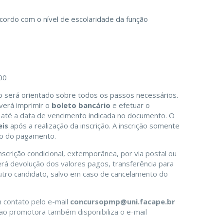
acordo com o nível de escolaridade da função
00
to será orientado sobre todos os passos necessários.
verá imprimir o
boleto bancário
e efetuar o
até a data de vencimento indicada no documento. O
eis
após a realização da inscrição. A inscrição somente
ão do pagamento.
nscrição condicional, extemporânea, por via postal ou
rá devolução dos valores pagos, transferência para
 outro candidato, salvo em caso de cancelamento do
 contato pelo e-mail
concursopmp@uni.facape.br
uição promotora também disponibiliza o e-mail