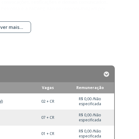
do convocações, retificações e demais comunicados,
de Petrolina e a FACAPE não se responsabilizam por
ver mais...
Vagas
Remuneração
R$ 0,00 /Não
l)
02 + CR
especificada
R$ 0,00 /Não
07 + CR
especificada
R$ 0,00 /Não
01 + CR
especificada