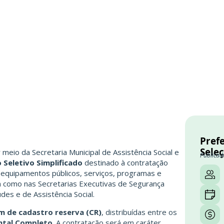
Prefe
Sele
r meio da Secretaria Municipal de Assistência Social e
Publicad
 Seletivo Simplificado
destinado à contratação
 equipamentos públicos, serviços, programas e
em como nas Secretarias Executivas de Segurança
udes e de Assistência Social.
m de cadastro reserva (CR)
, distribuídas entre os
ntal Completo
. A contratação será em caráter