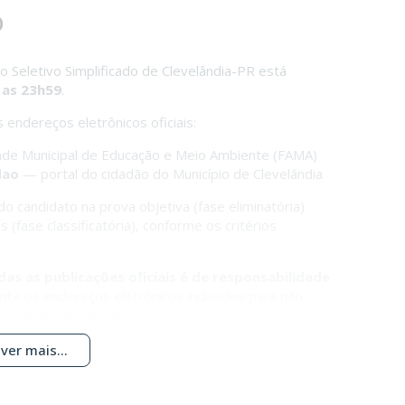
o
 Seletivo Simplificado de Clevelândia-PR está
é as 23h59
.
endereços eletrônicos oficiais:
ade Municipal de Educação e Meio Ambiente (FAMA)
dao
— portal do cidadão do Município de Clevelândia
do candidato na prova objetiva (fase eliminatória)
(fase classificatória), conforme os critérios
 as publicações oficiais é de responsabilidade
ente os endereços eletrônicos indicados para não
acionados ao certame.
ver mais...