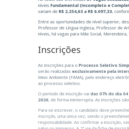
níveis
Fundamental (Incompleto e Complet
variam de
R$ 2.254,63 a R$ 6.097,33
, confor
Entre as oportunidades de nível superior, de
Professor de Língua Inglesa, Professor de Ar
níveis, há vagas para Mãe Social, Merendeira, V
Inscrições
As inscrições para o
Processo Seletivo Simpl
serão realizadas
exclusivamente pela inter
Meio Ambiente (FAMA), pelo endereço eletrô
ao processo seletivo.
O período de inscrição vai
das 07h do dia 04 
2026
, de forma ininterrupta. As inscrições sã
Para se inscrever, o candidato deve preenche
Inscrição
, uma única vez, sendo o preenchime
responsabilidade. Ao confirmar a inscrição, 
salvo ou impresso. A 2ª via da ficha de inscr