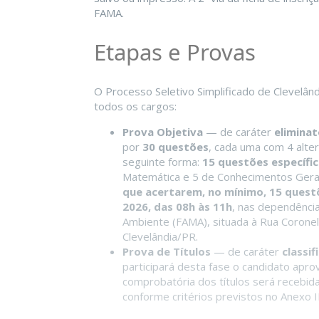
FAMA.
Etapas e Provas
O Processo Seletivo Simplificado de Clevelâ
todos os cargos:
Prova Objetiva
— de caráter
eliminat
por
30 questões
, cada uma com 4 alter
seguinte forma:
15 questões específi
Matemática e 5 de Conhecimentos Gera
que acertarem, no mínimo, 15 quest
2026, das 08h às 11h
, nas dependênci
Ambiente (FAMA), situada à Rua Coronel 
Clevelândia/PR.
Prova de Títulos
— de caráter
classif
participará desta fase o candidato apr
comprobatória dos títulos será recebid
conforme critérios previstos no Anexo II