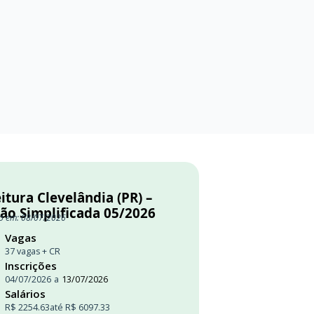
itura Clevelândia (PR) –
ção Simplificada 05/2026
o em: 08/07/2026
Vagas
37 vagas + CR
Inscrições
04/07/2026
a
13/07/2026
Salários
R$ 2254.63
até R$ 6097.33