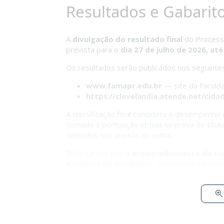
Resultados e Gabarit
A
divulgação do resultado final
do Processo
prevista para o
dia 27 de julho de 2026, at
Os resultados serão publicados nos seguintes 
www.famapr.edu.br
— site da Faculd
https://clevelandia.atende.net/cida
A classificação final considera o desempenho 
somado à pontuação obtida na prova de títulos 
definidos nos anexos do edital.
Reforçamos que o
acompanhamento de todas
exclusiva do candidato
. Consulte regularm
perder prazos, resultados e convocações rel