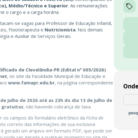
o), Médio/Técnico e Superior
. As remunerações
me o cargo e a carga horária.
stacam-se vagas para Professor de Educação Infantil,
tes, Fisioterapeuta e
Nutricionista
. Nos demais
igia e Auxiliar de Serviços Gerais.
ificado de Clevelândia-PR (Edital nº 005/2026)
net
, no site da Faculdade Municipal de Educação e
nico
www.famapr.edu.br
, na página correspondente
Onde
de julho de 2026 até as 23h do dia 13 de julho de
o
gratuitas
, não havendo cobrança de taxa.
pesq
r os campos do formulário eletrônico da
Ficha de
nto correto das informações de sua exclusiva
será gerado um arquivo em formato PDF, que pode ser
ição pode ser gerada a qualquer momento no site da