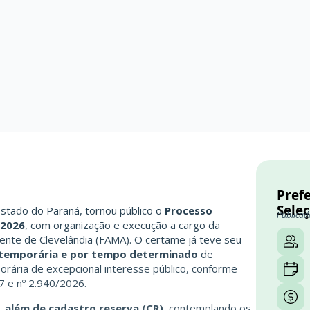
Prefe
Sele
Estado do Paraná, tornou público o
Processo
Publicad
/2026
, com organização e execução a cargo da
ente de Clevelândia (FAMA). O certame já teve seu
temporária e por tempo determinado
de
rária de excepcional interesse público, conforme
7 e nº 2.940/2026.
, além de cadastro reserva (CR)
, contemplando os