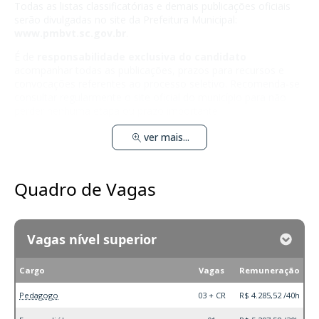
Todas as listas classificatórias e demais publicações oficiais
serão divulgadas no site da Prefeitura Municipal:
www.pmbvt.sc.gov.br
.
É de
responsabilidade exclusiva do candidato
acompanhar todas as publicações, prazos para recursos e
convocações referentes ao processo seletivo. Recomenda-se
consultar regularmente o site oficial do município para não
perder nenhuma etapa ou prazo importante.
ver mais...
Quadro de Vagas
Vagas nível superior
Cargo
Vagas
Remuneração
Pedagogo
03 + CR
R$ 4.285,52 /40h