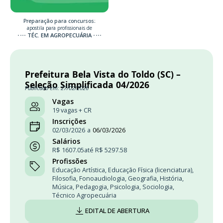
Preparação para concursos:
apostila para profissionais de
TÉC. EM AGROPECUÁRIA
Prefeitura Bela Vista do Toldo (SC) –
Seleção Simplificada 04/2026
Publicado em: 27/02/2026
Vagas
19 vagas + CR
Inscrições
02/03/2026
a
06/03/2026
Salários
R$ 1607.05
até R$ 5297.58
Profissões
Educação Artística
,
Educação Física (licenciatura)
,
Filosofia
,
Fonoaudiologia
,
Geografia
,
História
,
Música
,
Pedagogia
,
Psicologia
,
Sociologia
,
Técnico Agropecuária
EDITAL DE ABERTURA