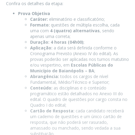
Confira os detalhes da etapa:
Prova Objetiva
Caráter:
eliminatório e classificatório;
Formato:
questões de múltipla escolha, cada
uma com
4 (quatro) alternativas
, sendo
apenas uma correta;
Duração:
4 horas (04h00)
;
Aplicação:
a data será definida conforme o
Cronograma Previsto (Anexo IV do edital). As
provas poderão ser aplicadas nos turnos matutino
e/ou vespertino, em
Escolas Públicas do
Município de Baianópolis – BA
;
Abrangência:
todos os cargos de nível
Fundamental, Médio/Técnico e Superior;
Conteúdo:
as disciplinas e o conteúdo
programático estão detalhados no Anexo III do
edital. O quadro de questões por cargo consta no
Quadro I do edital;
Cartão de Resposta:
cada candidato receberá
um caderno de questões e um único cartão de
resposta, que não poderá ser rasurado,
amassado ou manchado, sendo vedada a sua
substituição.