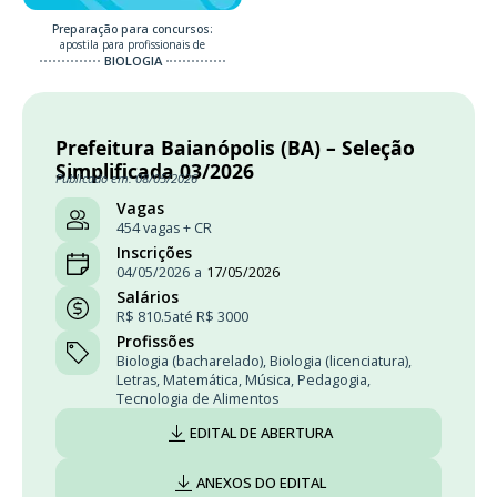
Preparação para concursos:
apostila para profissionais de
BIOLOGIA
Prefeitura Baianópolis (BA) – Seleção
Simplificada 03/2026
Publicado em: 08/05/2026
Vagas
454 vagas + CR
Inscrições
04/05/2026
a
17/05/2026
Salários
R$ 810.5
até R$ 3000
Profissões
Biologia (bacharelado)
,
Biologia (licenciatura)
,
Letras
,
Matemática
,
Música
,
Pedagogia
,
Tecnologia de Alimentos
EDITAL DE ABERTURA
ANEXOS DO EDITAL