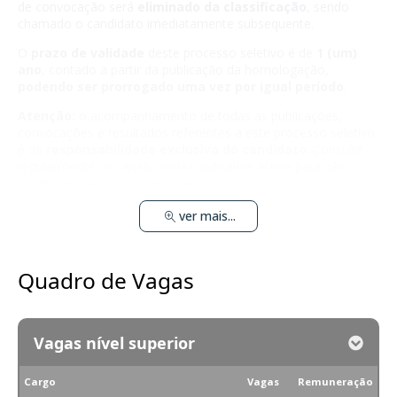
de convocação será
eliminado da classificação
, sendo
chamado o candidato imediatamente subsequente.
O
prazo de validade
deste processo seletivo é de
1 (um)
ano
, contado a partir da publicação da homologação,
podendo ser prorrogado uma vez por igual período
.
Atenção:
o acompanhamento de todas as publicações,
convocações e resultados referentes a este processo seletivo
é de
responsabilidade exclusiva do candidato
. Consulte
regularmente os canais oficiais indicados acima para não
perder nenhum prazo importante.
ver mais...
Quadro de Vagas
Vagas nível superior
Cargo
Vagas
Remuneração