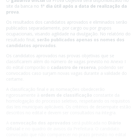
O
gabarito oficial
da Prova Objetiva será disponibilizado no
site da banca no
1º dia útil após a data de realização da
prova
.
Os resultados dos candidatos aprovados e eliminados serão
publicados separadamente, por cargo ou por grupos
ocupacionais, visando agilidade na divulgação. No relatório do
resultado final,
serão publicados apenas os nomes dos
candidatos aprovados
.
Os candidatos aprovados nas provas objetivas que se
classificarem além do número de vagas previsto no Anexo I
do edital comporão o
cadastro de reserva
, podendo ser
convocados caso surjam novas vagas durante a validade do
certame.
A classificação final e as nomeações obedecerão
rigorosamente à
ordem de classificação
constante da
homologação do processo seletivo, respeitando os requisitos
das leis municipais aplicáveis. Os critérios de desempate estão
descritos no edital e devem ser consultados na íntegra.
A
convocação dos aprovados
será publicada no
Diário
Oficial
e no quadro de avisos da Prefeitura. O candidato
convocado que não comparecer no prazo previsto no edital