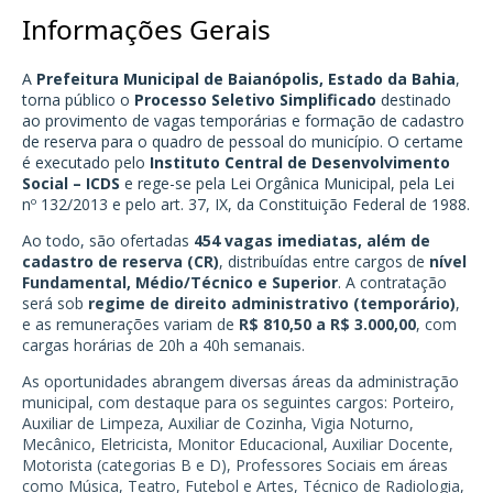
Informações Gerais
A
Prefeitura Municipal de Baianópolis, Estado da Bahia
,
torna público o
Processo Seletivo Simplificado
destinado
ao provimento de vagas temporárias e formação de cadastro
de reserva para o quadro de pessoal do município. O certame
é executado pelo
Instituto Central de Desenvolvimento
Social – ICDS
e rege-se pela Lei Orgânica Municipal, pela Lei
nº 132/2013 e pelo art. 37, IX, da Constituição Federal de 1988.
Ao todo, são ofertadas
454 vagas imediatas, além de
cadastro de reserva (CR)
, distribuídas entre cargos de
nível
Fundamental, Médio/Técnico e Superior
. A contratação
será sob
regime de direito administrativo (temporário)
,
e as remunerações variam de
R$ 810,50 a R$ 3.000,00
, com
cargas horárias de 20h a 40h semanais.
As oportunidades abrangem diversas áreas da administração
municipal, com destaque para os seguintes cargos: Porteiro,
Auxiliar de Limpeza, Auxiliar de Cozinha, Vigia Noturno,
Mecânico, Eletricista, Monitor Educacional, Auxiliar Docente,
Motorista (categorias B e D), Professores Sociais em áreas
como Música, Teatro, Futebol e Artes, Técnico de Radiologia,