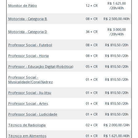
R$ 1.621,00
Monitor de Pátio
12 + CR
/20h/40h
Motorista - Categoria B
08 + CR
R$ 2.500,00 /40h
R$ 3.000,00
Motorista - Categoria D
34 + CR
/20h/40h
Professor Social - Futebol
08 + CR
R$ 810,50 /20h
Professor Social - Horta
08 + CR
R$ 810,50 /20h
Professor - Educação Digital (Robótica)
05 + CR
R$ 810,50 /20h
Professor Social -
01 + CR
R$ 810,50 /20h
Musicalidade/Coral/Xadrez
Professor Social - Jiu-Jitsu
01 + CR
R$ 810,50 /20h
Professor Social - Artes
01 + CR
R$ 810,50 /20h
Professor Social - Ludicidade
01 + CR
R$ 810,50 /20h
Técnico de Radiologia
02 + CR
R$ 2.000,00 /24h
Técnico em Alimentos
01 + CR
R$ 1.621,00 /40h