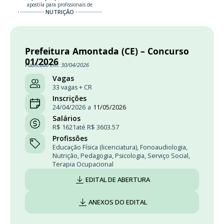
apostila para profissionais de
NUTRIÇÃO
Prefeitura Amontada (CE) – Concurso
01/2026
Publicado em: 30/04/2026
Vagas
33 vagas + CR
Inscrições
24/04/2026
a
11/05/2026
Salários
R$ 1621
até R$ 3603.57
Profissões
Educação Física (licenciatura)
,
Fonoaudiologia
,
Nutrição
,
Pedagogia
,
Psicologia
,
Serviço Social
,
Terapia Ocupacional
EDITAL DE ABERTURA
ANEXOS DO EDITAL