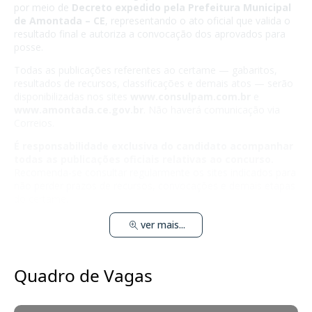
por meio de
Decreto expedido pela Prefeitura Municipal
de Amontada – CE
, representando o ato oficial que valida o
resultado final e autoriza a convocação dos aprovados para
posse.
Todas as publicações referentes ao certame — gabaritos,
resultados de recursos, classificações e demais atos — serão
disponibilizadas nos sites
www.consulpam.com.br
e
www.amontada.ce.gov.br
. Não haverá comunicação via
Correios.
É responsabilidade exclusiva do candidato acompanhar
todas as publicações oficiais relativas ao concurso.
Recomenda-se consultar regularmente os sites indicados para
não perder prazos de recursos, convocações e demais etapas
do certame.
ver mais...
Quadro de Vagas