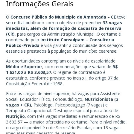
Informações Gerais
O
Concurso Público do Município de Amontada – CE
teve
seu edital publicado com o objetivo de preencher
33 vagas
imediatas, além de formação de cadastro de reserva
(CR)
, para cargos da Administração Municipal. O certame é
coordenado pelo
Instituto Consulpam – Consultoria
Público-Privada
e visa garantir a continuidade dos serviços
essenciais prestados à população do município cearense.
As oportunidades contemplam os níveis de escolaridade
Médio e Superior
, com remunerações que variam de
R$
1.621,00 a R$ 3.603,57
. O regime de contratação é
estatutário, conforme previsto no inciso II do artigo 37 da
Constituição Federal de 1988.
Entre os cargos de nível superior, há vagas para Assistente
Social, Educador Físico, Fonoaudiólogo,
Nutricionista (3
vagas + CR)
, Psicólogo, Psicopedagogo (7 vagas) e
Terapeuta Ocupacional. Destaque especial para a área de
Nutrição
, com três vagas imediatas e remuneração de R$
3.603,57 — a maior oferecida no certame. Para o nível médio,
o cargo disponível é o de Secretário Escolar, com 13 vagas
imediatas mais cadastro de reserva.