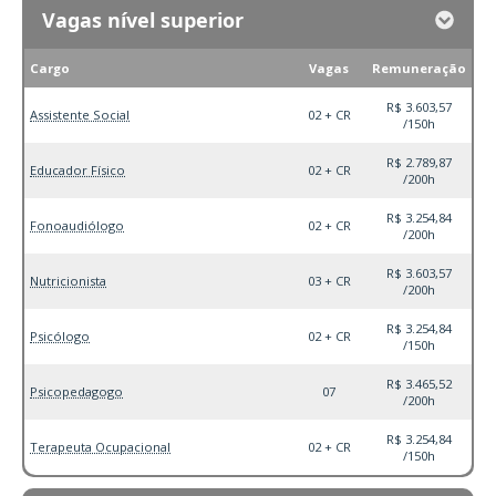
Vagas nível superior
Cargo
Vagas
Remuneração
R$ 3.603,57
Assistente Social
02 + CR
/150h
R$ 2.789,87
Educador Físico
02 + CR
/200h
R$ 3.254,84
Fonoaudiólogo
02 + CR
/200h
R$ 3.603,57
Nutricionista
03 + CR
/200h
R$ 3.254,84
Psicólogo
02 + CR
/150h
R$ 3.465,52
Psicopedagogo
07
/200h
R$ 3.254,84
Terapeuta Ocupacional
02 + CR
/150h