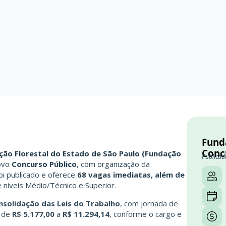
Funda
Conc
ção Florestal do Estado de São Paulo (Fundação
Publicad
novo
Concurso Público
, com organização da
 foi publicado e oferece
68 vagas imediatas, além de
e níveis Médio/Técnico e Superior.
nsolidação das Leis do Trabalho
, com jornada de
a de
R$ 5.177,00
a
R$ 11.294,14
, conforme o cargo e