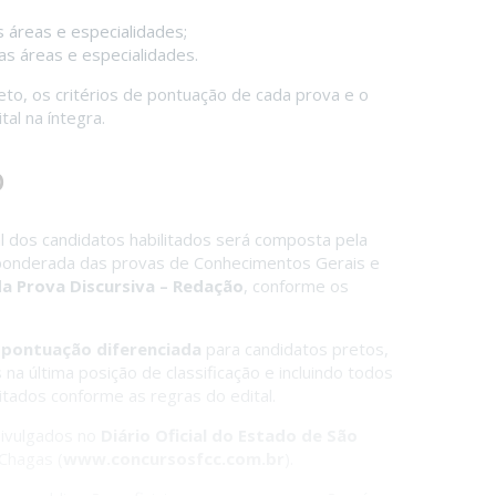
 áreas e especialidades;
as áreas e especialidades.
to, os critérios de pontuação de cada prova e o
al na íntegra.
o
nal dos candidatos habilitados será composta pela
onderada das provas de Conhecimentos Gerais e
a Prova Discursiva – Redação
, conforme os
 pontuação diferenciada
para candidatos pretos,
a última posição de classificação e incluindo todos
litados conforme as regras do edital.
ivulgados no
Diário Oficial do Estado de São
Chagas (
www.concursosfcc.com.br
).