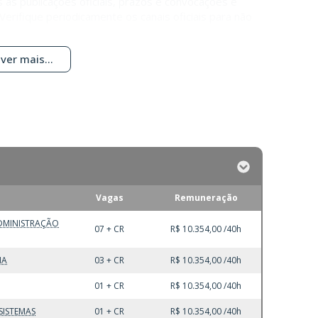
s publicações oficiais, prazos e convocações é
 Verifique periodicamente os canais oficiais para não
ver mais...
Vagas
Remuneração
ADMINISTRAÇÃO
07 + CR
R$ 10.354,00 /40h
IA
03 + CR
R$ 10.354,00 /40h
01 + CR
R$ 10.354,00 /40h
 SISTEMAS
01 + CR
R$ 10.354,00 /40h