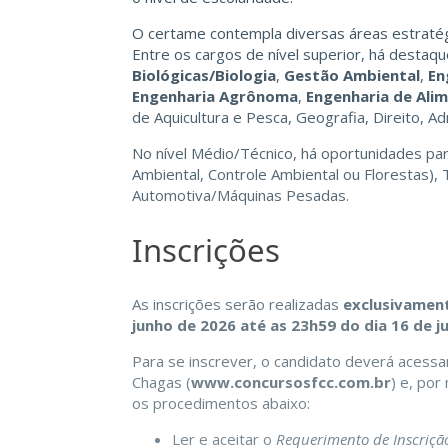
O certame contempla diversas áreas estratégi
Entre os cargos de nível superior, há desta
Biológicas/Biologia
,
Gestão Ambiental
,
En
Engenharia Agrônoma
,
Engenharia de Ali
de Aquicultura e Pesca, Geografia, Direito, A
No nível Médio/Técnico, há oportunidades pa
Ambiental, Controle Ambiental ou Florestas)
Automotiva/Máquinas Pesadas.
Inscrições
As inscrições serão realizadas
exclusivament
junho de 2026 até as 23h59 do dia 16 de j
Para se inscrever, o candidato deverá acessa
Chagas (
www.concursosfcc.com.br
) e, por
os procedimentos abaixo:
Ler e aceitar o
Requerimento de Inscriçã