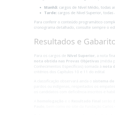
Manhã:
cargos de Nível Médio, todas as
Tarde:
cargos de Nível Superior, todas 
Para conferir o conteúdo programático comple
cronograma detalhado, consulte sempre o edit
Resultados e Gabarit
Para os cargos de
Nível Superior
, a nota fi
nota obtida nas Provas Objetivas
(média p
Conhecimentos Específicos) somada à
nota d
critérios dos Capítulos 10 e 11 do edital.
A classificação observará ainda o
sistema de
pardos ou indígenas, respeitados os empates n
os candidatos com deficiência inscritos e habi
A
homologação
e o
Resultado Final
serão d
Paulo
, bem como no site da Fundação Carlos 