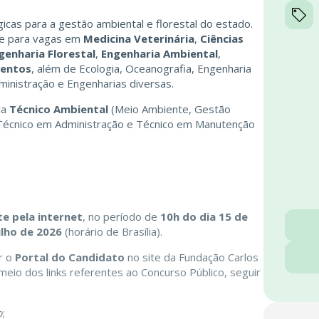
cas para a gestão ambiental e florestal do estado.
que para vagas em
Medicina Veterinária
,
Ciências
genharia Florestal
,
Engenharia Ambiental
,
mentos
, além de Ecologia, Oceanografia, Engenharia
dministração e Engenharias diversas.
ra
Técnico Ambiental
(Meio Ambiente, Gestão
, Técnico em Administração e Técnico em Manutenção
e pela internet
, no período de
10h do dia 15 de
ulho de 2026
(horário de Brasília).
r o
Portal do Candidato
no site da Fundação Carlos
 meio dos links referentes ao Concurso Público, seguir
o
;