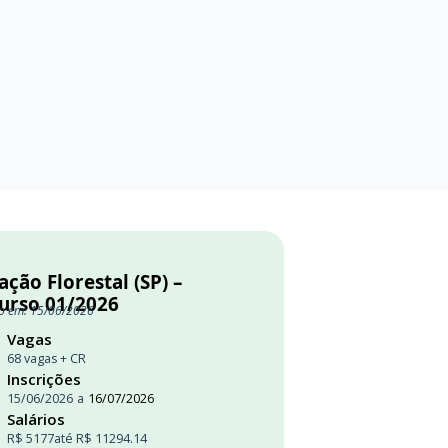
ção Florestal (SP) –
urso 01/2026
o em: 15/06/2026
Vagas
68 vagas + CR
Inscrições
15/06/2026
a
16/07/2026
Salários
R$ 5177
até R$ 11294.14