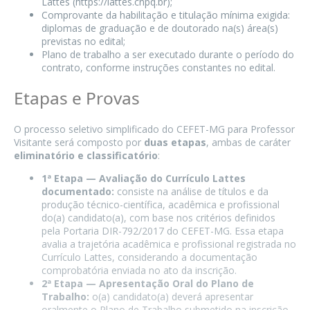
Lattes (https://lattes.cnpq.br);
Comprovante da habilitação e titulação mínima exigida:
diplomas de graduação e de doutorado na(s) área(s)
previstas no edital;
Plano de trabalho a ser executado durante o período do
contrato, conforme instruções constantes no edital.
Etapas e Provas
O processo seletivo simplificado do CEFET-MG para Professor
Visitante será composto por
duas etapas
, ambas de caráter
eliminatório e classificatório
:
1ª Etapa — Avaliação do Currículo Lattes
documentado:
consiste na análise de títulos e da
produção técnico-científica, acadêmica e profissional
do(a) candidato(a), com base nos critérios definidos
pela Portaria DIR-792/2017 do CEFET-MG. Essa etapa
avalia a trajetória acadêmica e profissional registrada no
Currículo Lattes, considerando a documentação
comprobatória enviada no ato da inscrição.
2ª Etapa — Apresentação Oral do Plano de
Trabalho:
o(a) candidato(a) deverá apresentar
oralmente o Plano de Trabalho submetido na inscrição.