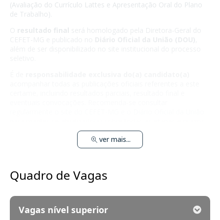
(Avaliação do Currículo Lattes e Apresentação Oral do Plano
de Trabalho).
O
resultado final
será homologado pela Diretora-Geral do
CEFET-MG e publicado no
Diário Oficial da União (DOU)
,
além de ser disponibilizado no site institucional do processo
seletivo.
É de
responsabilidade exclusiva do(a) candidato(a)
acompanhar todas as publicações oficiais referentes a este
certame, incluindo resultados parciais, resultado final e
eventuais convocações. Recomenda-se consultar
regularmente o site do CEFET-MG e o Diário Oficial da União
para manter-se atualizado(a) sobre todas as etapas e prazos.
ver mais...
Quadro de Vagas
Vagas nível superior