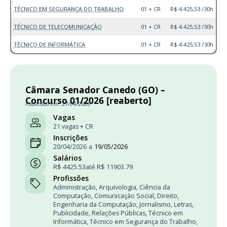
TÉCNICO EM SEGURANÇA DO TRABALHO
01 + CR
R$ 4.425,53 /30h
TÉCNICO DE TELECOMUNICAÇÃO
01 + CR
R$ 4.425,53 /30h
TÉCNICO DE INFORMÁTICA
01 + CR
R$ 4.425,53 /30h
Câmara Senador Canedo (GO) –
Concurso 01/2026 [reaberto]
Publicado em: 27/04/2026
Vagas
21 vagas + CR
Inscrições
20/04/2026
a
19/05/2026
Salários
R$ 4425.53
até R$ 11903.79
Profissões
Administração
,
Arquivologia
,
Ciência da
Computação
,
Comunicação Social
,
Direito
,
Engenharia da Computação
,
Jornalismo
,
Letras
,
Publicidade
,
Relações Públicas
,
Técnico em
Informática
,
Técnico em Segurança do Trabalho
,