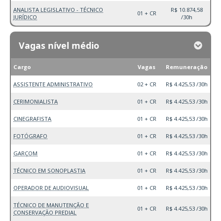
ANALISTA LEGISLATIVO - TÉCNICO
R$ 10.874,58
01 + CR
JURÍDICO
/30h
Vagas nível médio
Cargo
Vagas
Remuneração
ASSISTENTE ADMINISTRATIVO
02 + CR
R$ 4.425,53 /30h
CERIMONIALISTA
01 + CR
R$ 4.425,53 /30h
CINEGRAFISTA
01 + CR
R$ 4.425,53 /30h
FOTÓGRAFO
01 + CR
R$ 4.425,53 /30h
GARÇOM
01 + CR
R$ 4.425,53 /30h
TÉCNICO EM SONOPLASTIA
01 + CR
R$ 4.425,53 /30h
OPERADOR DE AUDIOVISUAL
01 + CR
R$ 4.425,53 /30h
TÉCNICO DE MANUTENÇÃO E
01 + CR
R$ 4.425,53 /30h
CONSERVAÇÃO PREDIAL