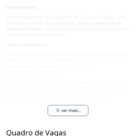
Homologação:
A homologação do resultado final do Concurso Público será
realizada por meio de
Decreto da Câmara Municipal de
Senador Canedo
, oficializando o encerramento do certame e
a lista definitiva de aprovados.
Onde acompanhar:
Todas as publicações oficiais, incluindo gabaritos, resultados
preliminares, resultados definitivos e homologação, estarão
disponíveis no site da banca organizadora
(www.consulpam.com.br).
O acompanhamento de todas as etapas, publicações e
convocações é de responsabilidade exclusiva do
candidato.
Recomenda-se consultar regularmente os canais
oficiais para não perder nenhum prazo importante.
ver mais...
Quadro de Vagas