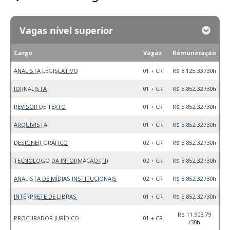
Vagas nível superior
Cargo
Vagas
Remuneração
ANALISTA LEGISLATIVO
01 + CR
R$ 8.125,33 /30h
JORNALISTA
01 + CR
R$ 5.852,32 /30h
REVISOR DE TEXTO
01 + CR
R$ 5.852,32 /30h
ARQUIVISTA
01 + CR
R$ 5.852,32 /30h
DESIGNER GRÁFICO
02 + CR
R$ 5.852,32 /30h
TECNÓLOGO DA INFORMAÇÃO (TI)
02 + CR
R$ 5.852,32 /30h
ANALISTA DE MÍDIAS INSTITUCIONAIS
02 + CR
R$ 5.852,32 /30h
INTÉRPRETE DE LIBRAS
01 + CR
R$ 5.852,32 /30h
R$ 11.903,79
PROCURADOR JURÍDICO
01 + CR
/30h