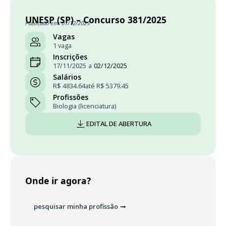
UNESP (SP) – Concurso 381/2025
Publicado em: 01/12/2025
Vagas
1 vaga
Inscrições
17/11/2025
a
02/12/2025
Salários
R$ 4834.64
até R$ 5379.45
Profissões
Biologia (licenciatura)
EDITAL DE ABERTURA
Onde ir agora?
pesquisar minha profissão