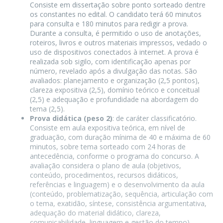
Consiste em dissertação sobre ponto sorteado dentre
os constantes no edital. O candidato terá 60 minutos
para consulta e 180 minutos para redigir a prova.
Durante a consulta, é permitido o uso de anotações,
roteiros, livros e outros materiais impressos, vedado o
uso de dispositivos conectados à internet. A prova é
realizada sob sigilo, com identificação apenas por
número, revelado após a divulgação das notas. São
avaliados: planejamento e organização (2,5 pontos),
clareza expositiva (2,5), domínio teórico e conceitual
(2,5) e adequação e profundidade na abordagem do
tema (2,5).
Prova didática (peso 2)
: de caráter classificatório.
Consiste em aula expositiva teórica, em nível de
graduação, com duração mínima de 40 e máxima de 60
minutos, sobre tema sorteado com 24 horas de
antecedência, conforme o programa do concurso. A
avaliação considera o plano de aula (objetivos,
conteúdo, procedimentos, recursos didáticos,
referências e linguagem) e o desenvolvimento da aula
(conteúdo, problematização, sequência, articulação com
o tema, exatidão, síntese, consistência argumentativa,
adequação do material didático, clareza,
comunicabilidade, linguagem e gestão do tempo).