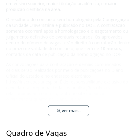
em ensino superior; maior titulação acadêmica; e maior
produção científica na área.
O resultado do concurso será homologado pela Congregação
da Unidade Universitária e publicado no DOE. A contratação
somente ocorrerá após a homologação e o esgotamento ou
julgamento definitivo de eventuais recursos. Os aprovados
dentro do número de vagas terão direito à contratação dentro
do prazo de validade do concurso, que será de
10 meses
,
contados da data de publicação da homologação no DOE.
As convocações para contratação e demais comunicados
oficiais serão realizados por meio de publicações no Diário
Oficial do Estado e no endereço eletrônico
https://inscricoes.unesp.br. É de responsabilidade exclusiva do
candidato acompanhar todas as publicações oficiais
relacionadas ao concurso, tanto no site da banca
organizadora quanto no Diário Oficial.
ver mais...
Quadro de Vagas