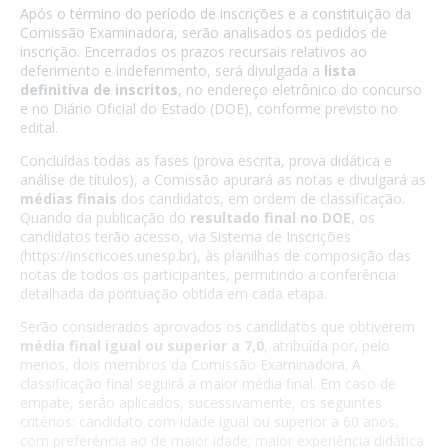
Após o término do período de inscrições e a constituição da
Comissão Examinadora, serão analisados os pedidos de
inscrição. Encerrados os prazos recursais relativos ao
deferimento e indeferimento, será divulgada a
lista
definitiva de inscritos
, no endereço eletrônico do concurso
e no Diário Oficial do Estado (DOE), conforme previsto no
edital.
Concluídas todas as fases (prova escrita, prova didática e
análise de títulos), a Comissão apurará as notas e divulgará as
médias finais
dos candidatos, em ordem de classificação.
Quando da publicação do
resultado final no DOE
, os
candidatos terão acesso, via Sistema de Inscrições
(https://inscricoes.unesp.br), às planilhas de composição das
notas de todos os participantes, permitindo a conferência
detalhada da pontuação obtida em cada etapa.
Serão considerados aprovados os candidatos que obtiverem
média final igual ou superior a 7,0
, atribuída por, pelo
menos, dois membros da Comissão Examinadora. A
classificação final seguirá a maior média final. Em caso de
empate, serão aplicados, sucessivamente, os seguintes
critérios: candidato com idade igual ou superior a 60 anos,
com preferência ao de maior idade; maior experiência didática