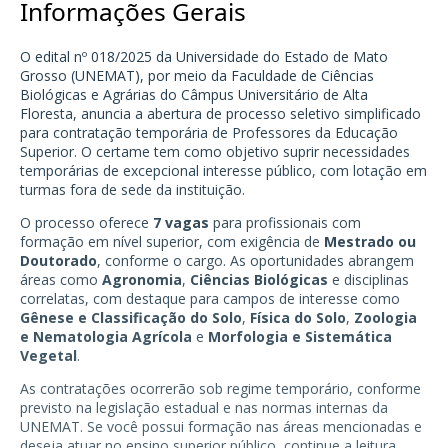
Informações Gerais
O edital nº 018/2025 da Universidade do Estado de Mato
Grosso (UNEMAT), por meio da Faculdade de Ciências
Biológicas e Agrárias do Câmpus Universitário de Alta
Floresta, anuncia a abertura de processo seletivo simplificado
para contratação temporária de Professores da Educação
Superior. O certame tem como objetivo suprir necessidades
temporárias de excepcional interesse público, com lotação em
turmas fora de sede da instituição.
O processo oferece
7 vagas
para profissionais com
formação em nível superior, com exigência de
Mestrado ou
Doutorado
, conforme o cargo. As oportunidades abrangem
áreas como
Agronomia
,
Ciências Biológicas
e disciplinas
correlatas, com destaque para campos de interesse como
Gênese e Classificação do Solo
,
Física do Solo
,
Zoologia
e Nematologia Agrícola
e
Morfologia e Sistemática
Vegetal
.
As contratações ocorrerão sob regime temporário, conforme
previsto na legislação estadual e nas normas internas da
UNEMAT. Se você possui formação nas áreas mencionadas e
deseja atuar no ensino superior público, continue a leitura