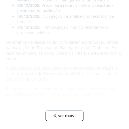
02/12/2025:
Prazo para recurso contra o resultado
preliminar da avaliação.
03/12/2025:
Divulgação da análise dos recursos (se
houver).
04/12/2025:
Homologação final do resultado do
processo seletivo.
Os critérios de classificação consideram a pontuação obtida
na Avaliação de Títulos e no Planejamento de Trabalho. Em
caso de empate, serão aplicados os critérios estabelecidos no
edital.
A convocação dos candidatos aprovados está prevista para
ocorrer
a partir de fevereiro de 2026
, e será publicada no
site oficial da UNEMAT.
É responsabilidade exclusiva do candidato acompanhar todas
as publicações oficiais no site da banca organizadora
(
http://seletivos.unemat.br/afd/
) e no Diário Oficial do Estado,
respeitando os prazos e instruções estabelecidos.
ver mais...