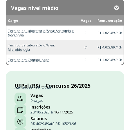
Vagas nível médio
Cargo
Vagas
Remuneração
Técnico de Laboratório/Área: Anatomia e
01
R$ 4.029,89 /40h
Necropsia
Técnico de Laboratório/Área:
01
R$ 4.029,89 /40h
Microbiologia
Técnico em Contabilidade
01
R$ 4.029,89 /40h
UFPel (RS) – Concurso 26/2025
Publicado em: 04/11/2025
Vagas
9 vagas
Inscrições
20/10/2025
a
16/11/2025
Salários
R$ 4029.89
até R$ 10523.96