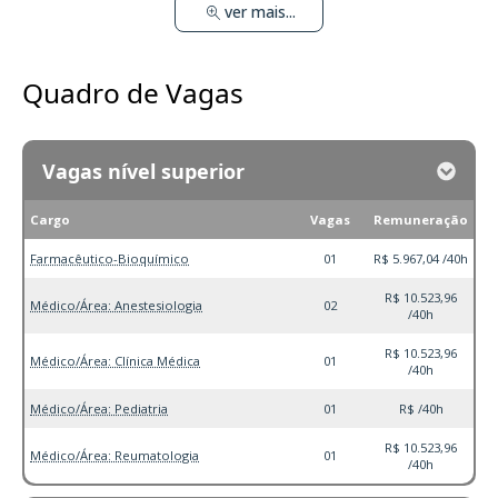
ver mais...
Quadro de Vagas
Vagas nível superior
Cargo
Vagas
Remuneração
Farmacêutico-Bioquímico
01
R$ 5.967,04 /40h
R$ 10.523,96
Médico/Área: Anestesiologia
02
/40h
R$ 10.523,96
Médico/Área: Clínica Médica
01
/40h
Médico/Área: Pediatria
01
R$ /40h
R$ 10.523,96
Médico/Área: Reumatologia
01
/40h