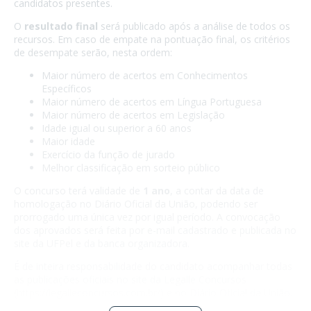
candidatos presentes.
O
resultado final
será publicado após a análise de todos os
recursos. Em caso de empate na pontuação final, os critérios
de desempate serão, nesta ordem:
Maior número de acertos em Conhecimentos
Específicos
Maior número de acertos em Língua Portuguesa
Maior número de acertos em Legislação
Idade igual ou superior a 60 anos
Maior idade
Exercício da função de jurado
Melhor classificação em sorteio público
O concurso terá validade de
1 ano
, a contar da data de
homologação no Diário Oficial da União, podendo ser
prorrogado uma única vez por igual período. A convocação
dos aprovados será feita por e-mail cadastrado e publicada no
site da UFPel e da banca organizadora.
É de inteira responsabilidade do candidato acompanhar todas
as publicações oficiais no site da Legalle Concursos
(
https://legalleconcursos.com.br/
) e no Diário Oficial da União.