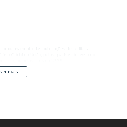
 acompanhamento das publicações dos editais,
iário Oficial da União, pelos quadros de aviso do
ncurso, ou pelos sites da UFPB.
ver mais...