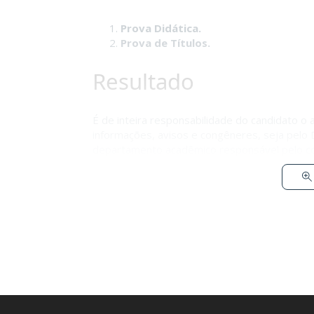
Prova Didática.
Prova de Títulos.
Resultado
É de inteira responsabilidade do candidato o
informações, avisos e congêneres, seja pelo D
departamento acadêmico responsável pelo co