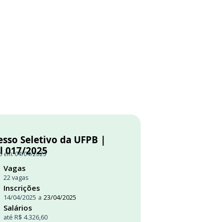
esso Seletivo da UFPB |
l 017/2025
o em: 04/04/2025
Vagas
22 vagas
Inscrições
14/04/2025
a
23/04/2025
Salários
até R$ 4.326,60