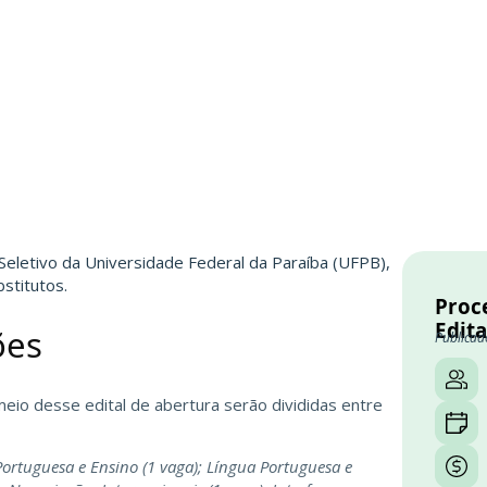
 Seletivo da
Universidade Federal da Paraíba (UFPB)
,
stitutos.
Proc
Edita
ões
Publicad
eio desse edital de abertura serão divididas entre
 Portuguesa e Ensino (1 vaga); Língua Portuguesa e