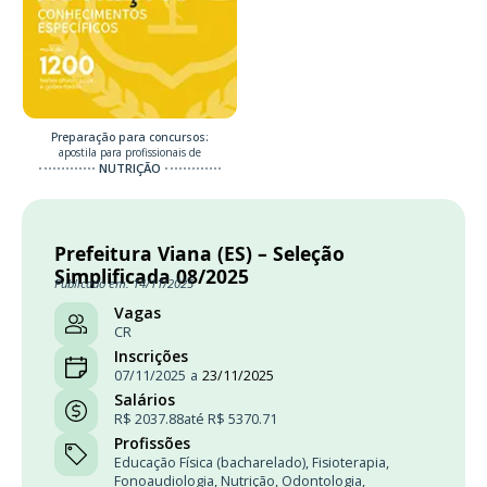
Preparação para concursos:
apostila para profissionais de
NUTRIÇÃO
Prefeitura Viana (ES) – Seleção
Simplificada 08/2025
Publicado em: 14/11/2025
Vagas
CR
Inscrições
07/11/2025
a
23/11/2025
Salários
R$ 2037.88
até R$ 5370.71
Profissões
Educação Física (bacharelado)
,
Fisioterapia
,
Fonoaudiologia
,
Nutrição
,
Odontologia
,