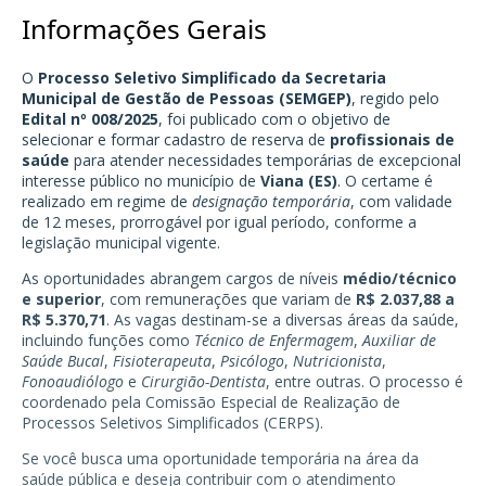
Informações Gerais
O
Processo Seletivo Simplificado da Secretaria
Municipal de Gestão de Pessoas (SEMGEP)
, regido pelo
Edital nº 008/2025
, foi publicado com o objetivo de
selecionar e formar cadastro de reserva de
profissionais de
saúde
para atender necessidades temporárias de excepcional
interesse público no município de
Viana (ES)
. O certame é
realizado em regime de
designação temporária
, com validade
de 12 meses, prorrogável por igual período, conforme a
legislação municipal vigente.
As oportunidades abrangem cargos de níveis
médio/técnico
e superior
, com remunerações que variam de
R$ 2.037,88 a
R$ 5.370,71
. As vagas destinam-se a diversas áreas da saúde,
incluindo funções como
Técnico de Enfermagem
,
Auxiliar de
Saúde Bucal
,
Fisioterapeuta
,
Psicólogo
,
Nutricionista
,
Fonoaudiólogo
e
Cirurgião-Dentista
, entre outras. O processo é
coordenado pela Comissão Especial de Realização de
Processos Seletivos Simplificados (CERPS).
Se você busca uma oportunidade temporária na área da
saúde pública e deseja contribuir com o atendimento