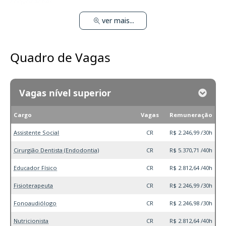
convocações.
ver mais...
Quadro de Vagas
Vagas nível superior
Cargo
Vagas
Remuneração
Assistente Social
CR
R$ 2.246,99 /30h
Cirurgião Dentista (Endodontia)
CR
R$ 5.370,71 /40h
Educador Físico
CR
R$ 2.812,64 /40h
Fisioterapeuta
CR
R$ 2.246,99 /30h
Fonoaudiólogo
CR
R$ 2.246,98 /30h
Nutricionista
CR
R$ 2.812,64 /40h