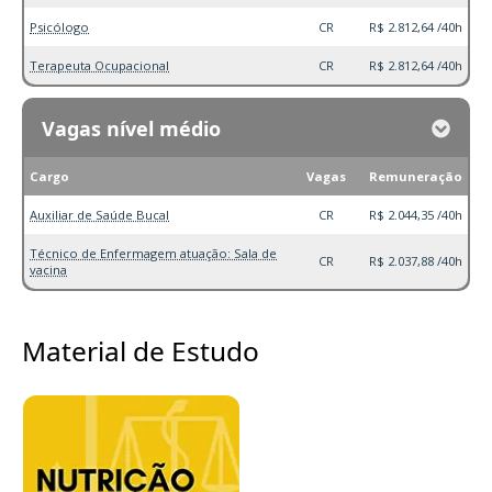
Psicólogo
CR
R$ 2.812,64 /40h
Terapeuta Ocupacional
CR
R$ 2.812,64 /40h
Vagas nível médio
Cargo
Vagas
Remuneração
Auxiliar de Saúde Bucal
CR
R$ 2.044,35 /40h
Técnico de Enfermagem atuação: Sala de
CR
R$ 2.037,88 /40h
vacina
Material de Estudo