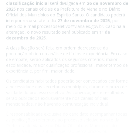
classificação inicial
será divulgada em
26 de novembro de
2025
nos canais oficiais da Prefeitura de Viana e no
Diário
Oficial dos Municípios do Espírito Santo
. O candidato poderá
interpor recurso até o dia
27 de novembro de 2025
, por
meio do e-mail
processoseletivo@viana.es.gov.br
. Caso haja
alteração, o novo resultado será publicado em
1º de
dezembro de 2025
.
A classificação será feita em ordem decrescente da
pontuação obtida na análise de títulos e experiência. Em caso
de empate, serão aplicados os seguintes critérios: maior
escolaridade, maior qualificação profissional, maior tempo de
experiência e, por fim, maior idade.
Os candidatos habilitados poderão ser convocados conforme
a necessidade das secretarias municipais, durante o prazo de
validade do processo seletivo. As convocações e resultados
serão publicados exclusivamente nos canais oficiais
mencionados, não havendo comunicação individual.
É responsabilidade exclusiva do candidato acompanhar todas
as publicações referentes ao processo seletivo no site da
Prefeitura de Viana e no Diário Oficial dos Municípios do
Espírito Santo, garantindo que não perca prazos ou