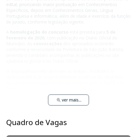
edital, priorizando maior pontuação em Conhecimentos
Específicos, depois em Conhecimentos Gerais, Língua
Portuguesa e Informática, além de idade e exercício da função
de jurado, conforme legislação vigente.
A
homologação do concurso
está prevista para
5 de
fevereiro de 2026
, com publicação no Diário Oficial do
Município. As
convocações
dos aprovados ocorrerão
conforme a necessidade da Prefeitura de São João Batista,
devendo o candidato acompanhar as publicações no site
sjbatista.sc.gov.br
e no Diário Oficial.
O acompanhamento de todas as etapas, resultados e
convocações é de responsabilidade exclusiva do candidato,
que deve manter seus dados atualizados junto à FURB e à
Prefeitura.
ver mais...
Quadro de Vagas