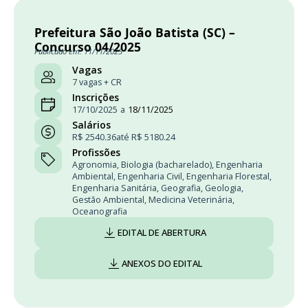
Prefeitura São João Batista (SC) –
Concurso 04/2025
Publicado em: 11/11/2025
Vagas
7 vagas + CR
Inscrições
17/10/2025
a
18/11/2025
Salários
R$ 2540.36
até R$ 5180.24
Profissões
Agronomia
,
Biologia (bacharelado)
,
Engenharia
Ambiental
,
Engenharia Civil
,
Engenharia Florestal
,
Engenharia Sanitária
,
Geografia
,
Geologia
,
Gestão Ambiental
,
Medicina Veterinária
,
Oceanografia
EDITAL DE ABERTURA
ANEXOS DO EDITAL