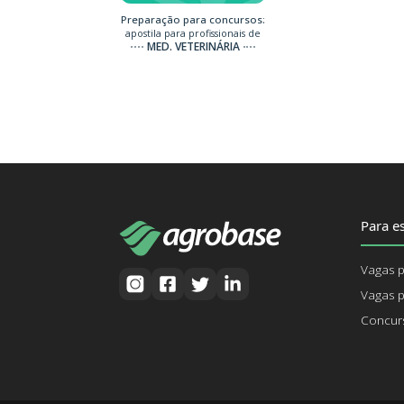
Preparação para concursos:
apostila para profissionais de
MED. VETERINÁRIA
Para es
Vagas p
Vagas p
Concurs