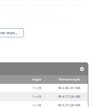
dital publicado no painel de publicações oficiais da
e seguindo a ordem classificatória.
 o acompanhamento de todas as publicações oficiais,
es da Prefeitura Municipal de Pinto Bandeira/RS.
ver mais...
Vagas
Remuneração
1 + CR
R$ 3.981,07 /30h
1 + CR
R$ 4.777,28 /40h
1 + CR
R$ 4.777,28 /30h