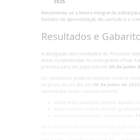
2025
.
Recomenda-se a leitura integral do edital par
formato de apresentação do currículo e o cr
Resultados e Gabarit
A divulgação dos resultados do Processo Sele
datas estabelecidas no cronograma oficial. A
prevista para ser publicada em
05 de junho 
Os candidatos poderão interpor recurso contr
no prazo de um dia, em
06 de junho de 2025
desempate serão, sucessivamente:
Idade mais avançada (dentre aqueles co
Maior nota no critério de Pós-graduação
Sorteio em ato público, previsto para
11
Após a análise dos recursos e aplicação dos c
encaminhado para homologação pelo Prefeito 
edital com a classificação geral dos candida