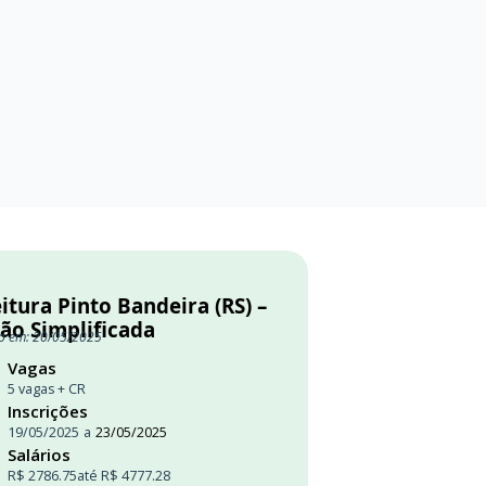
itura Pinto Bandeira (RS) –
ão Simplificada
o em: 20/05/2025
Vagas
5 vagas + CR
Inscrições
19/05/2025
a
23/05/2025
Salários
R$ 2786.75
até R$ 4777.28