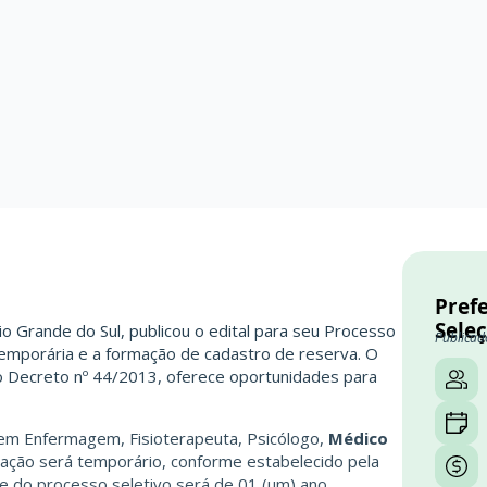
Prefe
Seleç
io Grande do Sul, publicou o edital para seu Processo
Publicad
 temporária e a formação de cadastro de reserva. O
lo Decreto nº 44/2013, oferece oportunidades para
em Enfermagem, Fisioterapeuta, Psicólogo,
Médico
tação será temporário, conforme estabelecido pela
de do processo seletivo será de 01 (um) ano,