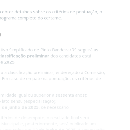
a obter detalhes sobre os critérios de pontuação, o
onograma completo do certame.
o
tivo Simplificado de Pinto Bandeira/RS seguirá as
classificação preliminar
dos candidatos está
de 2025
.
a a classificação preliminar, endereçado à Comissão,
. Em caso de empate na pontuação, os critérios de
m idade igual ou superior a sessenta anos);
 lato sensu (especialização);
 de junho de 2025
, se necessário.
ritérios de desempate, o resultado final será
Municipal e, posteriormente, será publicado um
tos aprovados em
12 de junho de 2025
. A convocação