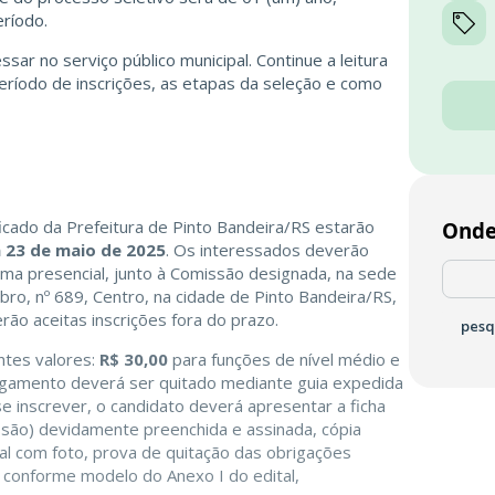
ríodo.
ar no serviço público municipal. Continue a leitura
eríodo de inscrições, as etapas da seleção e como
ficado da Prefeitura de Pinto Bandeira/RS estarão
Onde
a 23 de maio de 2025
. Os interessados deverão
orma presencial, junto à Comissão designada, na sede
bro, nº 689, Centro, na cidade de Pinto Bandeira/RS,
ão aceitas inscrições fora do prazo.
pesq
ntes valores:
R$ 30,00
para funções de nível médio e
pagamento deverá ser quitado mediante guia expedida
se inscrever, o candidato deverá apresentar a ficha
issão) devidamente preenchida e assinada, cópia
al com foto, prova de quitação das obrigações
nal conforme modelo do Anexo I do edital,