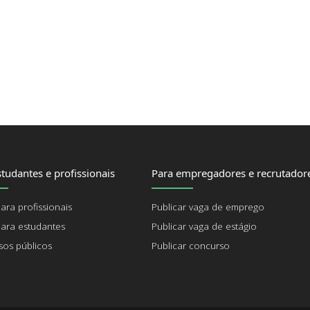
tudantes e profissionais
Para empregadores e recrutador
ara profissionais
Publicar vaga de emprego
ara estudantes
Publicar vaga de estágio
os públicos
Publicar concurso