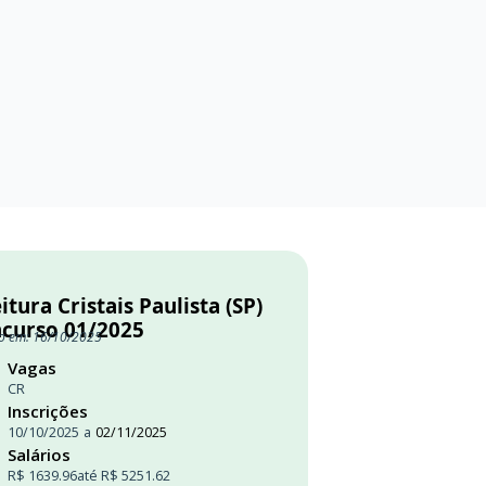
itura Cristais Paulista (SP)
ncurso 01/2025
o em: 16/10/2025
Vagas
CR
Inscrições
10/10/2025
a
02/11/2025
Salários
R$ 1639.96
até R$ 5251.62