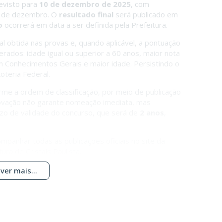
evisto para
10 de dezembro de 2025
, com
12 de dezembro. O
resultado final
será publicado em
o
ocorrerá em data a ser definida pela Prefeitura.
inal obtida nas provas e, quando aplicável, a pontuação
rados: idade igual ou superior a 60 anos, maior nota
 Conhecimentos Gerais e maior idade. Persistindo o
oteria Federal.
me a ordem de classificação, por meio de publicação
aprovação não garante nomeação imediata, mas
azo de validade do concurso, que será de
2 anos
,
mpanhar todas as publicações oficiais no site da
ura de Cristais Paulista.
ver mais...