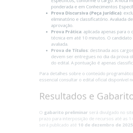
Específicos, conforme o cargo. A nota 
ponderada e em Conhecimentos Específ
Prova Discursiva (Peça Jurídica)
: exc
eliminatório e classificatório. Avaliada
aprovação.
Prova Prática
: aplicada apenas para o
técnica em até 10 minutos. O candidat
avaliada.
Prova de Títulos
: destinada aos cargos
devem ser entregues no dia da prova o
do edital. A pontuação é apenas classific
Para detalhes sobre o conteúdo programático,
essencial consultar o edital oficial disponível 
Resultados e Gabarit
O
gabarito preliminar
será divulgado no s
prazo para interposição de recursos até as 
será publicado até
10 de dezembro de 2025