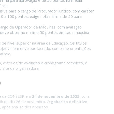
mínima para aprovação é de 50 pontos na média
icos.
lusiva para o cargo de Procurador Jurídico, com caráter
 de 0 a 100 pontos, exige nota mínima de 50 para
 cargo de Operador de Máquinas, com avaliação
o deve obter no mínimo 50 pontos em cada máquina
 de nível superior na área da Educação. Os títulos
bjetiva, em envelope lacrado, conforme orientações
atória.
 critérios de avaliação e cronograma completo, é
no site da organizadora.
o
ite da CONSESP em
24 de novembro de 2025
, com
14h do dia 26 de novembro. O
gabarito definitivo
, após análise dos recursos.