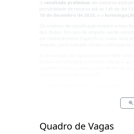
O
resultado preliminar
do concurso está pr
possibilidade de recurso até as 14h do dia 
18 de dezembro de 2025
, e a
homologaçã
Os critérios de classificação incluem a nota f
dos títulos. Em caso de empate, serão conside
em Conhecimentos Específicos, maior nota em
empate, será realizado sorteio com base na L
A convocação dos aprovados será feita confor
no site da Prefeitura e no Diário Oficial. A 
possibilita futuras convocações dentro do pr
prorrogável por igual período.
É responsabilidade exclusiva do candidato aco
CONSESP e nos canais institucionais da Prefeit
Quadro de Vagas