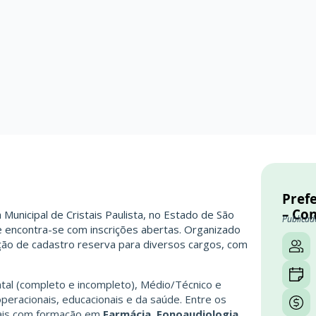
Prefe
– Co
Municipal de Cristais Paulista, no Estado de São
Publicad
 e encontra-se com inscrições abertas. Organizado
ão de cadastro reserva para diversos cargos, com
al (completo e incompleto), Médio/Técnico e
peracionais, educacionais e da saúde. Entre os
nais com formação em
Farmácia, Fonoaudiologia,