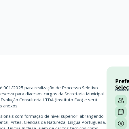
Prefe
Sele
 nº 001/2025 para realização de Processo Seletivo
Publicad
reserva para diversos cargos da Secretaria Municipal
Evolução Consultoria LTDA (Instituto Evo) e será
us anexos.
sionais com formação de nível superior, abrangendo
ntal, Artes, Ciências da Natureza, Língua Portuguesa,
ica, Língua Inglesa, além de cargos técnicos como