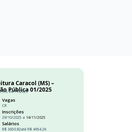
itura Caracol (MS) –
ção Pública 01/2025
o em: 04/11/2025
Vagas
CR
Inscrições
29/10/2025
a
14/11/2025
Salários
R$ 3650.82
até R$ 4954.26