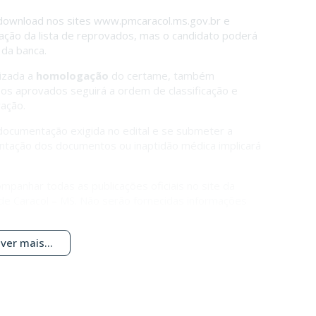
 download nos sites
www.pmcaracol.ms.gov.br
e
cação da lista de reprovados, mas o candidato poderá
 da banca.
lizada a
homologação
do certame, também
os aprovados seguirá a ordem de classificação e
ração.
ocumentação exigida no edital e se submeter a
ntação dos documentos ou inaptidão médica implicará
mpanhar todas as publicações oficiais no site da
 de Caracol – MS. Não serão fornecidas informações
ver mais...