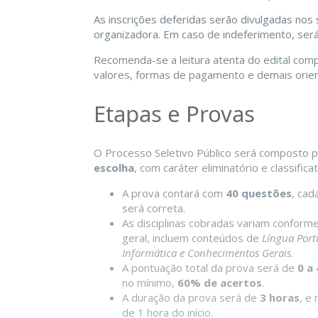
As inscrições deferidas serão divulgadas nos 
organizadora. Em caso de indeferimento, ser
Recomenda-se a leitura atenta do edital compl
valores, formas de pagamento e demais orie
Etapas e Provas
O Processo Seletivo Público será composto p
escolha
, com caráter eliminatório e classifica
A prova contará com
40 questões
, cad
será correta.
As disciplinas cobradas variam conforme
geral, incluem conteúdos de
Língua Port
Informática e Conhecimentos Gerais
.
A pontuação total da prova será de
0 a
no mínimo,
60% de acertos
.
A duração da prova será de
3 horas
, e
de 1 hora do início.