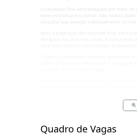
O resultado final será divulgado por meio de
www.evoconcursos.com.br
. Não haverá publi
consultar sua situação individualmente no site
Após a publicação do resultado final, será rea
divulgada nos mesmos canais. A convocação d
será feita conforme necessidade da Administ
Todos os convocados deverão apresentar a d
Exame Médico Pré-Admissional. A não aprese
perda do direito à contratação.
É responsabilidade exclusiva do candidato aco
banca organizadora e no portal da Prefeitura
por telefone.
Quadro de Vagas