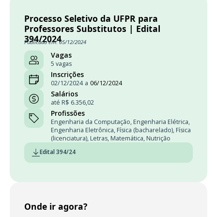
Processo Seletivo da UFPR para
Professores Substitutos | Edital
394/2024
Publicado em: 05/12/2024
Vagas
5 vagas
Inscrições
02/12/2024
a
06/12/2024
Salários
até R$ 6.356,02
Profissões
Engenharia da Computação
,
Engenharia Elétrica
,
Engenharia Eletrônica
,
Física (bacharelado)
,
Física
(licenciatura)
,
Letras
,
Matemática
,
Nutrição
Edital 394/24
Onde ir agora?