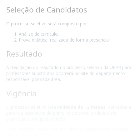
Seleção de Candidatos
O processo seletivo será composto por:
Análise de currículo.
Prova didática, realizada de forma presencial.
Resultado
A divulgação do resultado do processo seletivo da UFPR para
professores substitutos ocorrerá no site do departamento
responsável por cada área.
Vigência
O processo seletivo terá
validade de 12 meses
, contados a
partir da assinatura do primeiro contrato, podendo ser
prorrogado por igual período.
Mais detalhes podem ser consultados diretamente no edital,
disponível aqui no site.