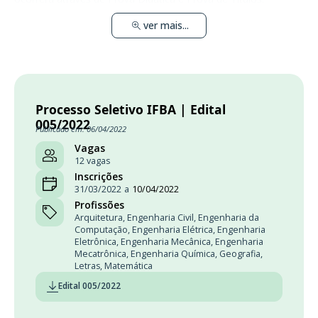
ver mais...
Processo Seletivo IFBA | Edital
005/2022
Publicado em: 06/04/2022
Vagas
12 vagas
Inscrições
31/03/2022
a
10/04/2022
Profissões
Arquitetura
,
Engenharia Civil
,
Engenharia da
Computação
,
Engenharia Elétrica
,
Engenharia
Eletrônica
,
Engenharia Mecânica
,
Engenharia
Mecatrônica
,
Engenharia Química
,
Geografia
,
Letras
,
Matemática
Edital 005/2022