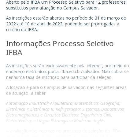
Aberto pelo
IFBA
um Processo Seletivo para 12 professores
substitutos para atuação no Campus Salvador.
As inscrições estarão abertas no período de 31 de março de
2022 até 10 de abril de 2022, podendo ser prorrogadas a
critério do IFBA.
Informações Processo Seletivo
IFBA
As inscrições serão exclusivamente pela internet, por meio do
endereço eletrônico:
portal.ifba.edu.br/salvador
. Não cobra-se
nenhuma taxa de inscrição para participar da seleção.
A lotação é para o Campus de Salvador, nas seguintes áreas
de atuação, a saber:
Automação Industrial; Arquitetura; Matemática; Geografia;
Eletrônica I; Eletrônica II; Refrigeração; Sistemas, Dispositivos
Eletromagnéticos e Circuitos Elétricos; Engenharia Civil;
Eletrotécnica; e Língua Estrangeira Moderna: Inglês
A avaliação dos inscritos no processo de seleção do IFBA
ocorrerá através de Prova Didática e Prova de Títulos.