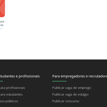
sos:
 de
tudantes e profissionais
Para empregadores e recrutador
ara profissionais
Publicar vaga de emprego
ara estudantes
Publicar vaga de estágio
os públicos
Publicar concurso