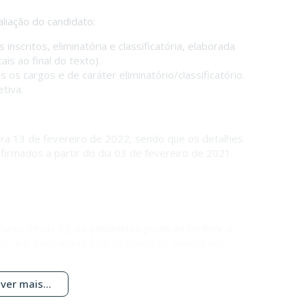
liação do candidato:
inscritos, eliminatória e classificatória, elaborada
is ao final do texto).
s cargos e de caráter eliminatório/classificatório.
tiva.
para 13 de fevereiro de 2022, sendo que os detalhes
nfirmados a partir do dia 03 de fevereiro de 2021.
ncurso SPGG RS, os candidatos poderão conferir o
o que o resultado final do concurso deverá ser
21.
ver mais...