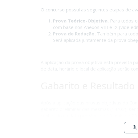
O concurso possui as seguintes etapas de ava
Prova Teórico-Objetiva.
Para todos os 
com base nos Anexos VIII e IX (vide edita
Prova de Redação.
Também para todos o
Será aplicada juntamente da prova obeje
A aplicação da prova objetiva está prevista 
de data, horário e local de aplicação serão co
Gabarito e Resultado
Após a aplicação das provas objetivas do Co
gabarito preliminar das mesmas (14/02), send
conhecido na data provável de 10 maio de 20