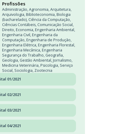
Profissões
Administração
,
Agronomia
,
Arquitetura
,
Arquivologia
,
Biblioteconomia
,
Biologia
(bacharelado)
,
Ciência da Computação
,
Ciências Contábeis
,
Comunicação Social
,
Direito
,
Economia
,
Engenharia Ambiental
,
Engenharia Civil
,
Engenharia da
Computação
,
Engenharia de Produção
,
Engenharia Elétrica
,
Engenharia Florestal
,
Engenharia Mecânica
,
Engenharia
Segurança do Trabalho
,
Geografia
,
Geologia
,
Gestão Ambiental
,
Jornalismo
,
Medicina Veterinária
,
Psicologia
,
Serviço
Social
,
Sociologia
,
Zootecnia
ital 01/2021
ital 02/2021
ital 03/2021
ital 04/2021