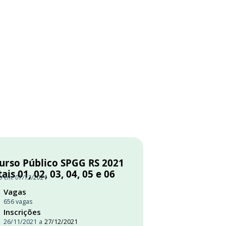
urso Público SPGG RS 2021
tais 01, 02, 03, 04, 05 e 06
o em: 07/12/2021
Vagas
656 vagas
Inscrições
26/11/2021
a
27/12/2021