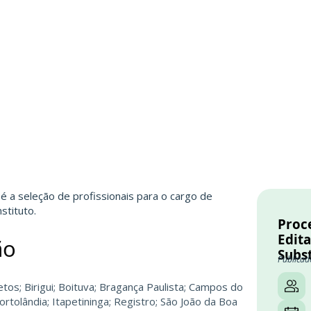
 é a seleção de profissionais para o cargo de
stituto.
Proce
Edita
ão
Subs
Publicad
os; Birigui; Boituva; Bragança Paulista; Campos do
rtolândia; Itapetininga; Registro; São João da Boa