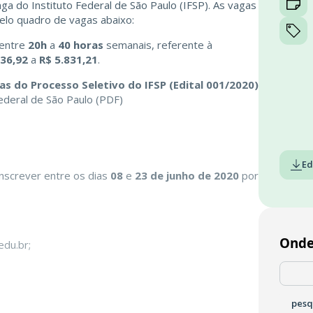
nga do Instituto Federal de São Paulo (IFSP). As vagas
elo quadro de vagas abaixo:
 entre
20h
a
40 horas
semanais, referente à
236,92
a
R$ 5.831,21
.
as do Processo Seletivo do IFSP (Edital 001/2020)
Ed
nscrever entre os dias
08
e
23 de junho de 2020
por
Onde
.edu.br
;
pesq