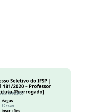
sso Seletivo do IFSP |
l 181/2020 – Professor
tituto [Prorrogado]
o em: 18/06/2020
Vagas
30 vagas
Inscrições