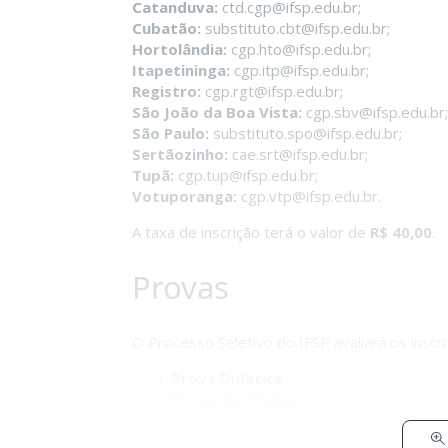
Catanduva:
ctd.cgp@ifsp.edu.br
;
Cubatão:
substituto.cbt@ifsp.edu.br
;
Hortolândia:
cgp.hto@ifsp.edu.br
;
Itapetininga:
cgp.itp@ifsp.edu.br
;
Registro:
cgp.rgt@ifsp.edu.br
;
São João da Boa Vista:
cgp.sbv@ifsp.edu.br
;
São Paulo:
substituto.spo@ifsp.edu.br
;
Sertãozinho:
cae.srt@ifsp.edu.br
;
Tupã:
cgp.tup@ifsp.edu.br
;
Votuporanga:
cgp.vtp@ifsp.edu.br
.
A taxa de inscrição terá o valor de
R$ 40,00
.
Provas
O Processo Seletivo do IFSP avaliará os inscri
Prova Didática.
Prova de Títulos.