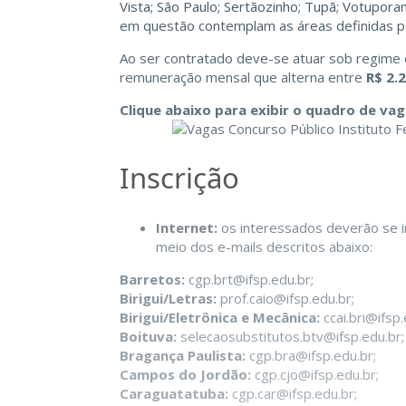
Vista; São Paulo; Sertãozinho; Tupã; Votupora
em questão contemplam as áreas definidas p
Ao ser contratado deve-se atuar sob regime
remuneração mensal que alterna entre
R$ 2.
Clique abaixo para exibir o quadro de vag
Inscrição
Internet:
os interessados deverão se i
meio dos e-mails descritos abaixo:
Barretos:
cgp.brt@ifsp.edu.br
;
Birigui/Letras:
prof.caio@ifsp.edu.br
;
Birigui/Eletrônica e Mecânica:
ccai.bri@ifsp
Boituva:
selecaosubstitutos.btv@ifsp.edu.br
;
Bragança Paulista:
cgp.bra@ifsp.edu.br
;
Campos do Jordão:
cgp.cjo@ifsp.edu.br
;
Caraguatatuba:
cgp.car@ifsp.edu.br
;