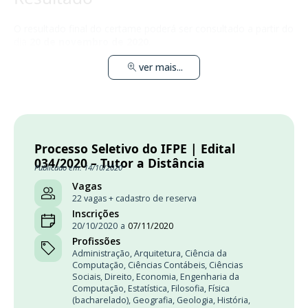
O resultado final do certame poderá ser consultado a partir do
dia
20 de novembro de 2020
.
ver mais...
Processo Seletivo do IFPE | Edital
034/2020 – Tutor a Distância
Publicado em: 14/10/2020
Vagas
22 vagas + cadastro de reserva
Inscrições
20/10/2020
a
07/11/2020
Profissões
Administração
,
Arquitetura
,
Ciência da
Computação
,
Ciências Contábeis
,
Ciências
Sociais
,
Direito
,
Economia
,
Engenharia da
Computação
,
Estatística
,
Filosofia
,
Física
(bacharelado)
,
Geografia
,
Geologia
,
História
,