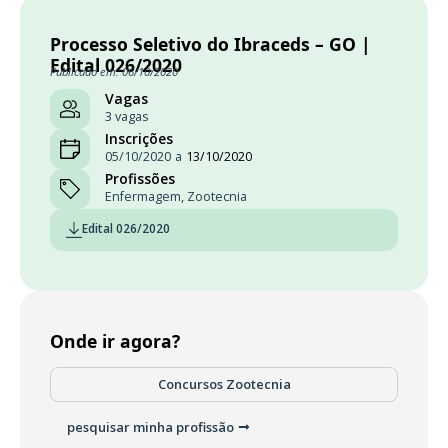
Processo Seletivo do Ibraceds – GO |
Edital 026/2020
Publicado em: 06/10/2020
Vagas
3 vagas
Inscrições
05/10/2020
a
13/10/2020
Profissões
Enfermagem
,
Zootecnia
Edital 026/2020
Onde ir agora?
Concursos Zootecnia
pesquisar minha profissão