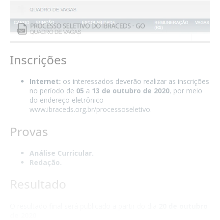
Inscrições
Internet:
os interessados deverão realizar as inscrições
no período de
05
a
13 de outubro de 2020
, por meio
do endereço eletrônico
www.ibraceds.org.br/processoseletivo.
Provas
Análise Curricular.
Redação.
Resultado
O resultado final será publicado a partir do dia
20 de outubro
de 2020
.