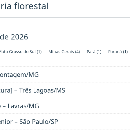
a florestal
 de 2026
ato Grosso do Sul
(1)
Minas Gerais
(4)
Pará
(1)
Paraná
(1)
– Contagem/MG
ultura] – Três Lagoas/MS
e – Lavras/MG
ênior – São Paulo/SP