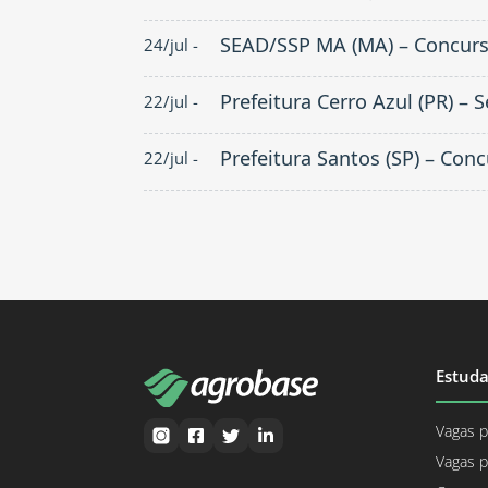
SEAD/SSP MA (MA) – Concurs
24/jul -
Prefeitura Cerro Azul (PR) – 
22/jul -
Prefeitura Santos (SP) – Con
22/jul -
Estuda
Vagas p
Vagas p