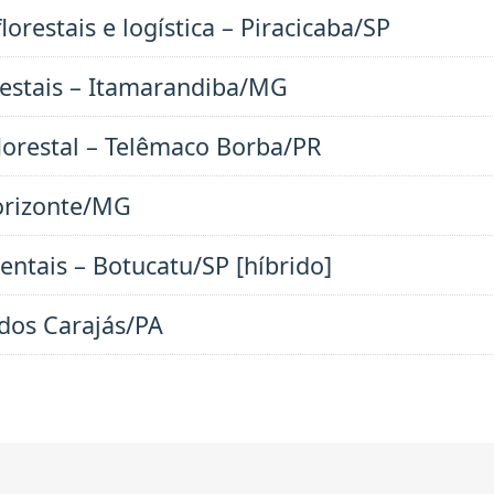
orestais e logística – Piracicaba/SP
restais – Itamarandiba/MG
florestal – Telêmaco Borba/PR
Horizonte/MG
entais – Botucatu/SP [híbrido]
 dos Carajás/PA