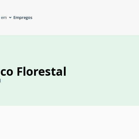
Empregos
á em
co Florestal
l