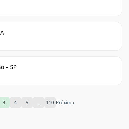
PA
no – SP
3
4
5
…
110
Próximo