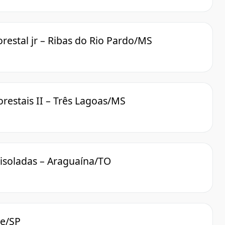
orestal jr – Ribas do Rio Pardo/MS
orestais II – Três Lagoas/MS
 isoladas – Araguaína/TO
te/SP