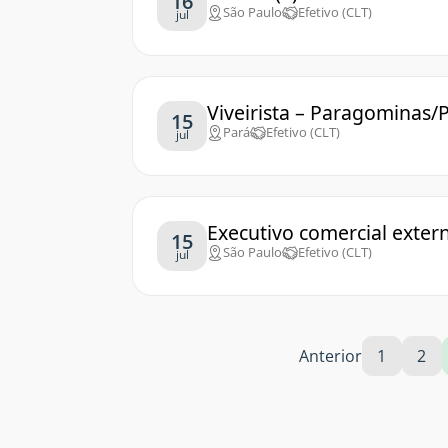
16
São Paulo
Efetivo (CLT)
jul
Viveirista – Paragominas/
15
Pará
Efetivo (CLT)
jul
Executivo comercial exter
15
São Paulo
Efetivo (CLT)
jul
Anterior
1
2