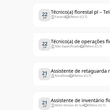
Técnico(a) florestal pl – 
22
Paraná
Efetivo (CLT)
jul
Técnico(a) de operações flo
22
Não Especificado
Efetivo (CLT)
jul
Assistente de retaguarda r
21
Rondônia
Efetivo (CLT)
jul
Assistente de inventário f
21
Mato Grosso do Sul
Efetivo (CLT)
jul