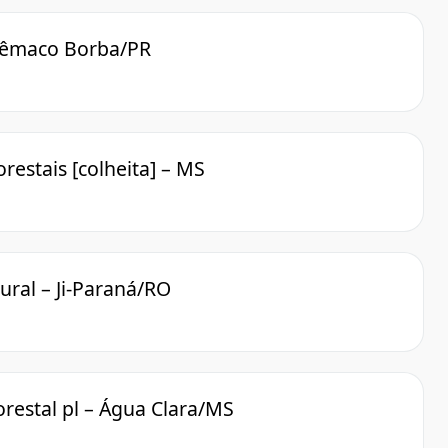
Telêmaco Borba/PR
restais [colheita] – MS
ural – Ji-Paraná/RO
lorestal pl – Água Clara/MS