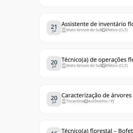
Assistente de inventário fl
21
Mato Grosso do Sul
Efetivo (CLT)
jul
Técnico(a) de operações fl
20
Mato Grosso do Sul
Efetivo (CLT)
jul
Caracterização de árvores
20
Tocantins
Autônomo / PJ
jul
Técnico(a) florestal – Bofe