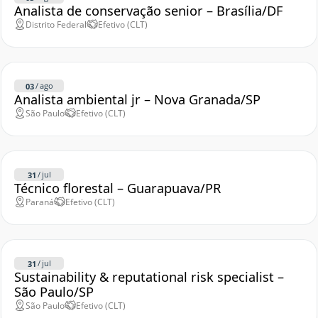
Analista de conservação senior – Brasília/DF
Distrito Federal
Efetivo (CLT)
/
ago
03
Analista ambiental jr – Nova Granada/SP
São Paulo
Efetivo (CLT)
/
jul
31
Técnico florestal – Guarapuava/PR
Paraná
Efetivo (CLT)
/
jul
31
Sustainability & reputational risk specialist –
São Paulo/SP
São Paulo
Efetivo (CLT)