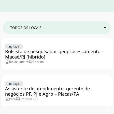
/
ago
03
Bolsista de pesquisador geoprocessamento –
Macaé/RJ [híbrido]
Rio de Janeiro
Bolsista
/
ago
03
Assistente de atendimento, gerente de
negócios PF, PJ e Agro – Placas/PA
Pará
Efetivo (CLT)