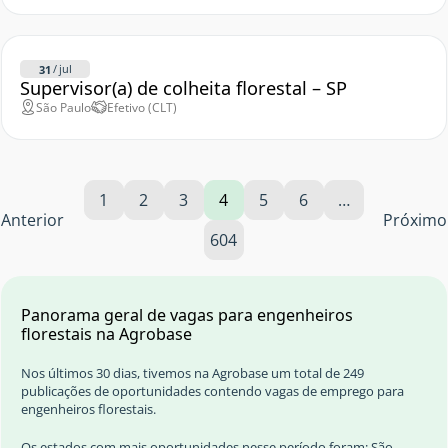
/
jul
31
Supervisor(a) de colheita florestal – SP
São Paulo
Efetivo (CLT)
1
2
3
4
5
6
…
Anterior
Próximo
604
Panorama geral de vagas para engenheiros
florestais na Agrobase
Nos últimos 30 dias, tivemos na Agrobase um total de 249
publicações de oportunidades contendo vagas de emprego para
engenheiros florestais.
Os estados com mais oportunidades nesse período foram: São