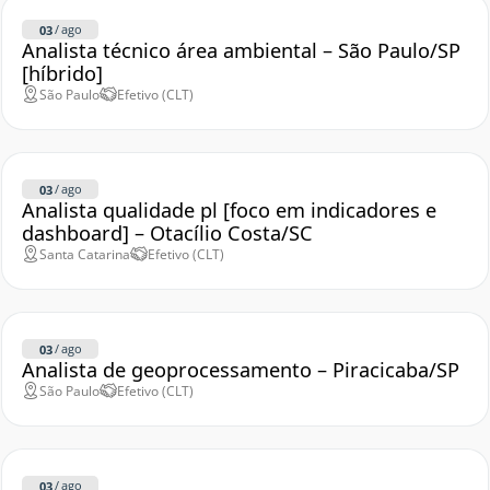
/
ago
03
Analista técnico área ambiental – São Paulo/SP
[híbrido]
São Paulo
Efetivo (CLT)
/
ago
03
Analista qualidade pl [foco em indicadores e
dashboard] – Otacílio Costa/SC
Santa Catarina
Efetivo (CLT)
/
ago
03
Analista de geoprocessamento – Piracicaba/SP
São Paulo
Efetivo (CLT)
/
ago
03