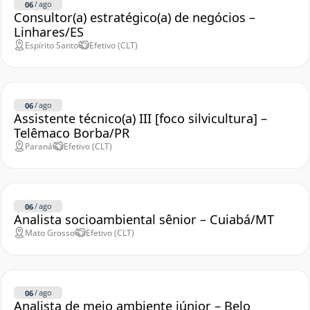
/
ago
06
Consultor(a) estratégico(a) de negócios –
Linhares/ES
Espírito Santo
Efetivo (CLT)
/
ago
06
Assistente técnico(a) III [foco silvicultura] –
Telêmaco Borba/PR
Paraná
Efetivo (CLT)
/
ago
06
Analista socioambiental sênior – Cuiabá/MT
Mato Grosso
Efetivo (CLT)
/
ago
06
Analista de meio ambiente júnior – Belo