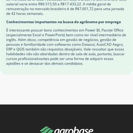
salarial varia entre R$6.515,50 e R$17.433,22. A média geral de
remuneração no mercado brasileiro é de R$7.601,72 para uma jornada
de 42 horas semanais.
Conhecimentos importantes na busca do agrônomo por emprego
É interessante possuir bons conhecimentos em Power BI, Pacote Office
(especialmente Excel e PowerPoint) bem como ter nível intermediário de
inglês. Além disso, competência em gestão de negócios, gestão de
pessoas e familiaridade com softwares como Datasul, AutoCAD Aegro,
ERP e QGIS também são requisitos desejáveis. Vale ressaltar que essas
habilidades não são abordadas dentro de sala de aula, portanto, buscar
cursos profissionalizantes pode ser uma forma de adquirir essas
aptidões e se destacar dos demais candidatos.