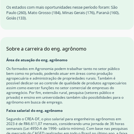
Os estados com mais oportunidades nesse período foram: São
Paulo (260), Mato Grosso (184), Minas Gerais (176), Paraná (160),
Goiás (133).
Sobre a carreira do eng. agrônomo
Área de atuação do eng. agrônomo
Os formados em Agronomia podem trabalhar tanto no setor público
bem como no privado, podendo atuar em áreas como produção
agropecuária e administração de propriedades rurais. Também é
possível dedicar-se ao controle de qualidade de produtos agropecuários
assim como exercer funções no setor comercial de empresas do
agronegócio. Por fim, extensão rural, pesquisa (setores público e
privado) e ensino em universidades também são possibilidades para o
agrônomo em busca de emprego.
Faixa salarial do eng. agrônomo
Segundo o CREA-DF, o piso salarial para engenheiros agrônomos em
2023 é de R$6.611,07 mensais, considerando uma jornada de 36 horas
semanais (Lei 4950-A de 1996- salário mínimo). Com base nas pesquisas
de mercado do CAGED realizadas em todo o Brasil no último ano, a faixa