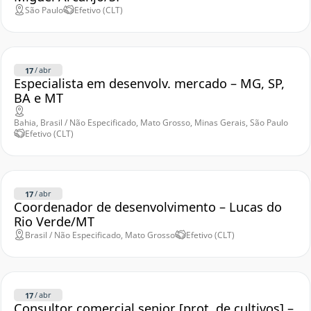
São Paulo
Efetivo (CLT)
/
abr
17
Especialista em desenvolv. mercado – MG, SP,
BA e MT
Bahia, Brasil / Não Especificado, Mato Grosso, Minas Gerais, São Paulo
Efetivo (CLT)
/
abr
17
Coordenador de desenvolvimento – Lucas do
Rio Verde/MT
Brasil / Não Especificado, Mato Grosso
Efetivo (CLT)
/
abr
17
Consultor comercial senior [prot. de cultivos] –