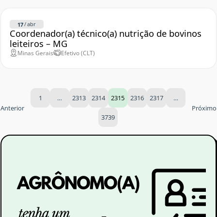
/
abr
17
Coordenador(a) técnico(a) nutrição de bovinos
leiteiros – MG
Minas Gerais
Efetivo (CLT)
1
…
2313
2314
2315
2316
2317
…
Anterior
Próximo
3739