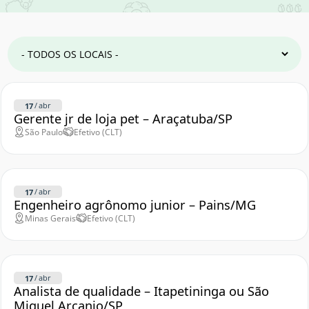
/
abr
17
Gerente jr de loja pet – Araçatuba/SP
São Paulo
Efetivo (CLT)
/
abr
17
Engenheiro agrônomo junior – Pains/MG
Minas Gerais
Efetivo (CLT)
/
abr
17
Analista de qualidade – Itapetininga ou São
Miguel Arcanjo/SP