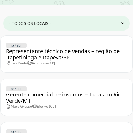
/
abr
18
Representante técnico de vendas – região de
Itapetininga e Itapeva/SP
São Paulo
Autônomo / PJ
/
abr
18
Gerente comercial de insumos – Lucas do Rio
Verde/MT
Mato Grosso
Efetivo (CLT)
/
abr
18