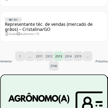
/
abr
18
Representante téc. de vendas (mercado de
grãos) – Cristalina/GO
Goiás
Autônomo / PJ
1
…
2311
2312
2313
2314
2315
…
Anterior
Próximo
3746