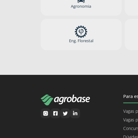
Agronomia
Eng. Florestal
Para es
Vagas p
Vagas p
Concurs
Dúvidas