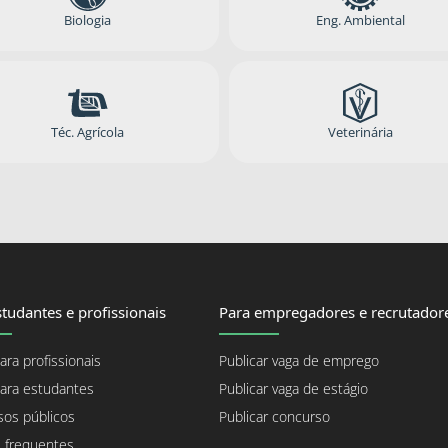
Biologia
Eng. Ambiental
Téc. Agrícola
Veterinária
tudantes e profissionais
Para empregadores e recrutador
ara profissionais
Publicar vaga de emprego
ara estudantes
Publicar vaga de estágio
os públicos
Publicar concurso
 frequentes