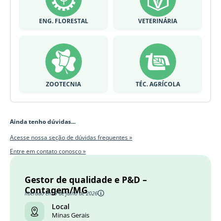
ENG. FLORESTAL
VETERINÁRIA
ZOOTECNIA
TÉC. AGRÍCOLA
Ainda tenho dúvidas...
Acesse nossa seção de dúvidas frequentes »
Entre em contato conosco »
Gestor de qualidade e P&D –
Contagem/MG
liberado em 9 de julho de 2026
Local
Minas Gerais