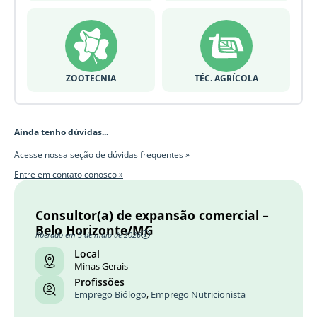
ZOOTECNIA
TÉC. AGRÍCOLA
Ainda tenho dúvidas...
Acesse nossa seção de dúvidas frequentes »
Entre em contato conosco »
Consultor(a) de expansão comercial –
Belo Horizonte/MG
liberado em 5 de maio de 2026
Local
Minas Gerais
Profissões
Emprego Biólogo
,
Emprego Nutricionista