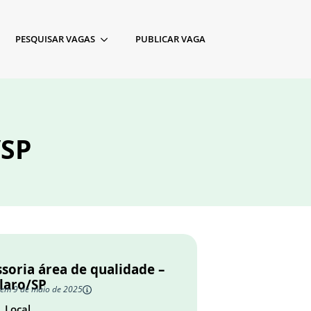
PESQUISAR VAGAS
PUBLICAR VAGA
/SP
soria área de qualidade –
laro/SP
 em 9 de maio de 2025
Local