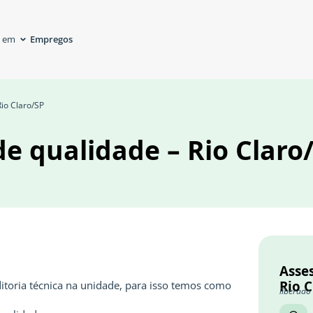
Empregos
á em
Rio Claro/SP
de qualidade – Rio Claro
Asses
Rio C
ditoria técnica na unidade, para isso temos como
liberado