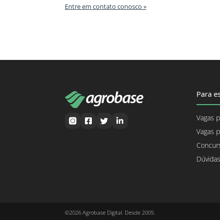
Entre em contato conosco »
Para es
Vagas p
Vagas p
Concurs
Dúvidas
©2026 Agrobase Digital. Desde 2005.