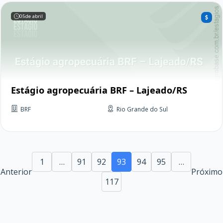
05
de abril
Estágio agropecuária BRF – Lajeado/RS
BRF
Rio Grande do Sul
1
…
91
92
93
94
95
…
Anterior
Próximo
117