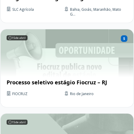
SLC Agrícola
Bahia, Goiás, Maranhão, Mato
G...
15
de abril
Processo seletivo estágio Fiocruz – RJ
FIOCRUZ
Rio de Janeiro
15
de abril