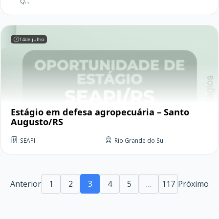
Q...
14
de julho
Estágio em defesa agropecuária – Santo
Augusto/RS
SEAPI
Rio Grande do Sul
Anterior
1
2
3
4
5
…
117
Próximo