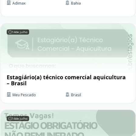
Adimax
Bahia
14
de julho
Estagiário(a) técnico comercial aquicultura
– Brasil
Meu Pescado
Brasil
14
de julho