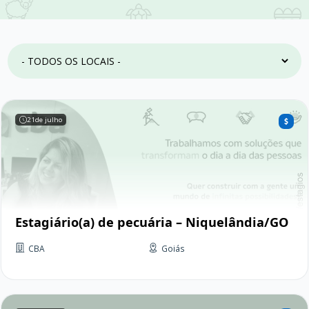
21
de julho
Estagiário(a) de pecuária – Niquelândia/GO
CBA
Goiás