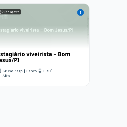
25
de agosto
stagiário viveirista – Bom
Jesus/PI
Grupo Zago | Banco
Piauí
Afro