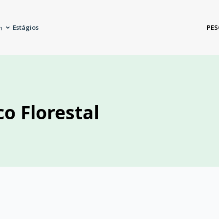
Estágios
PES
m
co Florestal