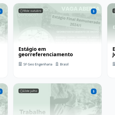
18
de outubro
Estágio em
E
georreferenciamento
SF Geo Engenharia
Brasil
22
de julho