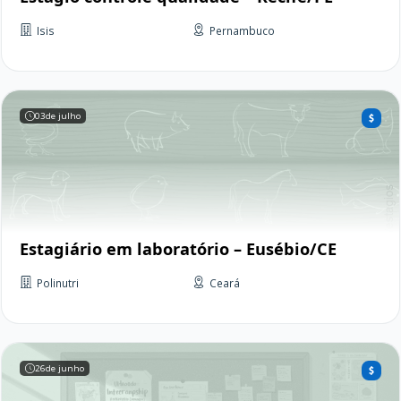
Isis
Pernambuco
03
de julho
Estagiário em laboratório – Eusébio/CE
Polinutri
Ceará
26
de junho